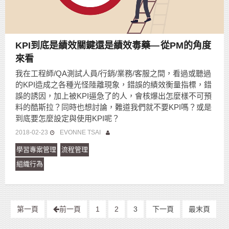
KPI到底是績效關鍵還是績效毒藥— 從PM的角度
來看
我在工程師/QA測試人員/行銷/業務/客服之間，看過或聽過
的KPI造成之各種光怪陸離現象，錯誤的績效衡量指標，錯
誤的誘因，加上被KPI逼急了的人，會核爆出怎麼樣不可預
料的酷斯拉？同時也想討論，難道我們就不要KPI嗎？或是
到底要怎麼設定與使用KPI呢？
2018-02-23
EVONNE TSAI
學習專案管理
流程管理
組織行為
第一頁
前一頁
1
2
3
下一頁
最末頁