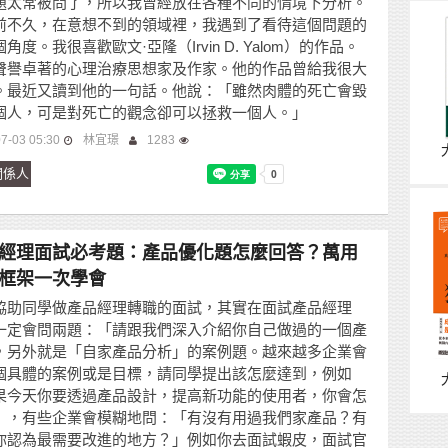
題太常被問了，所以我曾經放在各種不同的情境下分析。
前不久，在意想不到的領域裡，我遇到了看待這個問題的
角度。我很喜歡歐文·亞隆（Irvin D. Yalom）的作品。
聲譽卓著的心理治療思想家及作家。他的作品曾給我很大
。最近又讀到他的一句話。他說：「雖然肉體的死亡會毀
個人，可是對死亡的觀念卻可以拯救一個人。」
7-03 05:30
林宜璟
1283
關係人
經理面試必考題：產品優化題怎麼回答？萬用
框架一次學會
協助同學做產品經理轉職的面試，其實在面試產品經理
一定會問兩題：「請跟我們深入介紹你自己做過的一個產
，另外就是「自家產品分析」的案例題。越來越多企業會
個具體的案例或是目標，請同學提出該怎麼達到，例如
果今天你要透過產品設計，提高新功能的使用者，你會怎
」，有些企業會模糊地問：「有沒有用過我們家產品？有
你認為最需要改進的地方？」例如你去面試蝦皮，面試官