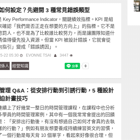
I 如何設定？先避開 3 種常見錯誤類型
是 Key Performance Indicator，關鍵績效指標。KPI 是組
來確認「我們是否正走在想要的方向上」的指標。它不是
懲罰人，也不是為了比較誰比較努力，而是讓團隊知道什
情值得優先投入資源。但當 KPI 被設計錯誤，它就會從
向指引」變成「錯誤誘因」。
5-22 05:30
EVONNE TSAI
3447
關係人
經營知識
管理 Q&A：從安排行動到引誘行動，5 種設計
迫計畫技巧
連續上了好幾堂一整日的時間管理課程，在課程中也分析
多學員的時間管理案例，其中有一個我常常會提出的回饋
是：「安排出行動後，有沒有想過自己如何才會真的去執
樣的行動？」例如有朋友想要養成持續練習英文的習慣，
了一個行動是每天背 10 個單字，看起來好像很合理，但