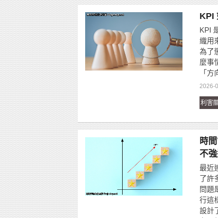
KP
KPI 
織用
為了
麼事
「方
2026-0
利害
時間
不強
最近
了許
問題
行這
設計