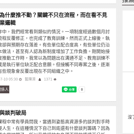
為什麼推不動？關鍵不只在流程，而在看不見
業邏輯
作中，我們經常看到類似的情況。一項制度經過數個月討
流程反覆修正，也完成了教育訓練。然而正式上線後，執
效卻與預期存在落差。有些單位配合度高，有些單位仍沿
本做法，甚至有人認為新制度增加了工作負擔。剛開始接
度推動工作時，我常以為問題出在溝通不足、教育訓練不
或是執行單位缺乏配合意願。但接觸不同專案之後，逐漸
有些現象會反覆出現在不同組織之中。
7-10 05:30
藍陳淯
1371
關係人
與談判破局
沒
課程中常有學員問我，當遇到姿態高資源多的談判對手時
疑人生，在這種情況下自己到底還有什麼談判籌碼？因為