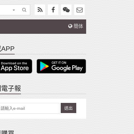
簡体
APP
閱電子報
送出
薦購買