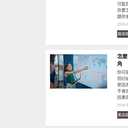
可能
你要
題你
2026-0
職場
怎麼
角
你可
但討
是因
不會
因果
2026-0
產品