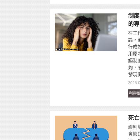
制度
的專
在工
論，
行成
用原
觸制
夠，
發現
2026-0
利害
死亡
談判
會懷