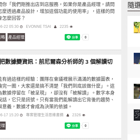
隨
問你「我們剛推出店到店服務，如果你是產品經理，請問
怎麼透過產品設計，增加這個功能的使用率」，這樣的問
會怎麼回答？
6-22 05:30
EVONNE TSAI
2235
策略
產品經理
把數據變資訊：前尼爾森分析師的 3 個解讀切
能有過這樣的經驗：團隊在會議裡展示滿滿的數據圖表，
論完一圈，大家還是搞不清楚「我們到底該做什麼」。這
為數據停留在「被呈現」，卻沒有「被解讀」。數字本身
說話，它只是訊號。只有當我們能解讀出它背後的趨勢、
與意義，數據才會成為決策的依據。
6-17 15:20
專案管理生活思維書摘
2326
經理