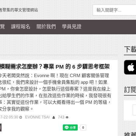
者聚集的華文管理網站
覽
課程報名
關於我們
學員見證
下載
模糊需求怎麼辦？專業 PM 的 6 步驟思考框架
天老闆突然說：Evonne 啊！現在 CRM 顧客關係管理
念很紅，我們來設計一個手機會員集點的 app 吧！如果
訂
 PM，你會怎麼設計，怎麼執行這個專案？這是我在線上
出給學生們的作業，在批改這些作業的時候，我發現很有
事：其實從這份作業，可以大概看得出一個 PM 的等級，
家分享我的觀察。
7-22 05:30
EVONNE TSAI
743
術
推