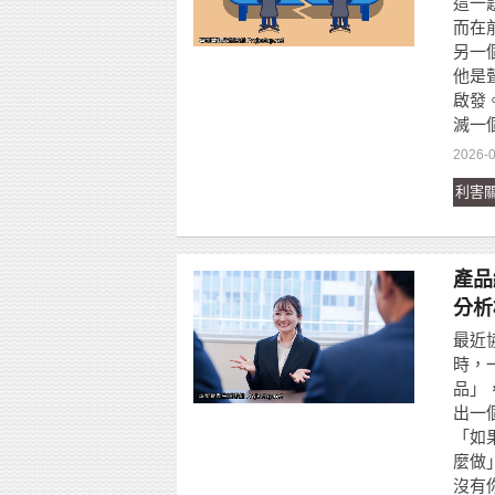
這一
而在
另一個
他是
啟發
滅一
2026-0
利害
產品
分析
最近
時，
品」
出一
「如
麼做
沒有