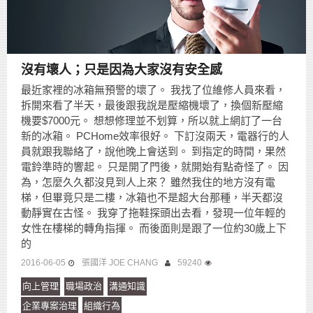
沒有壞人；只是因為大家沒有安全感
最近家裡的冰箱無預警的壞了。 我找了位維修人員來看，
拆開來看了半天，最後跟我說是壓縮機壞了，換個新壓縮
機要$7000元。 想想修理並不划算，所以就上網訂了一台
新的冰箱。 PCHome效率很好。 下訂沒兩天，電器行的人
員就跟我聯絡了，說他晚上會送到。 到指定的時間，果然
電鈴準時的響起。 只是開了門後，就開始有點奇怪了。 因
為，怎麼久久都沒見到人上來？ 雖然我住的地方沒有電
梯，但畢竟只是二樓，冰箱也不是超大台那種，半天都沒
動靜實在古怪。 我穿了拖鞋探頭出去看，發現一位年輕的
女性在樓梯的轉角指揮。 而後面則是跟了一位約30歲上下
的
2016-06-05
張國洋 JOE CHANG
59240
向上管理
職場政治
溝通知識
企業專案治理
組織行為