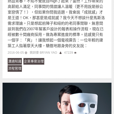
熱血青春，不知不覺就自High了起來？當然，工作帶來的
高薪給人滿足，同事間的情誼讓人溫暖（更不用說是辦公
室戀情了！），但如果你問我這題，我會說「成就感」才
是王道！OK，那甚麼是成就感？我今天不想談什麼馬斯洛
需求理論。只是想起前陣子和紐約的老同事閒聊，無意間
談到我們在2007年幫客戶設計的報表和操作流程，現在已
經被數十間廠商採用，做為專案進度的標準。這感覺只有
一個字：「爽」！讓我想起一個電視廣告：一位年輕的建
築工人指著摩天大樓，驕傲地跟身旁的女友說：
2016-06-05
姚詩豪 BRYAN YAO
47229
溝通知識
企業專案治理
流程管理