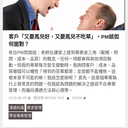
客戶「又要馬兒好，又要馬兒不吃草」，PM該如
何面對？
有位PM問我說：老師在課堂上提到專案金三角（範疇、時
間、成本、品質）的概念，任何一項都會與其他項目聯
動。但我的專案每次發生變動時，我詢問客戶：成本、品
質哪個可以犧牲？得到的答案都是：全部都不能犧牲。這
根本是不可能的嘛！我該怎麼辦呢？ 首先，這是個專案執
行上很常見的問題，但我認為問題的解決之道卻不在專案
管理，而偏向溝通方法與心理學。
2016-06-05
姚詩豪 BRYAN YAO
46266
溝通知識
需求管理
學習專案管理