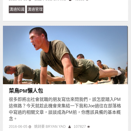
溝通知識
溝通管理
菜鳥PM懶人包
很多即將出社會就職的朋友寫信來問我們，該怎麼踏入PM
這條路？今天就趁此機會來集結一下我和Joe過往在部落格
中寫過的相關文章，談談成為PM前，你應該具備的基本概
念。
2016-06-05
姚詩豪 BRYAN YAO
107827