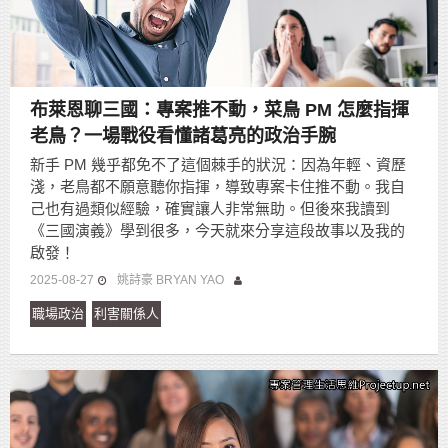
布萊恩聊三國：專案推不動，菜鳥 PM 怎麼指揮
老鳥？一場戰役看懂諸葛亮的政治手腕
新手 PM 幾乎都免不了這個棘手的狀況：因為年輕、資歷
淺，老鳥都不願意聽你指揮，導致專案卡住推不動。我自
己也有過類似經驗，確實讓人非常無助。但後來我讀到
《三國演義》學到很多，今天就來分享這段故事以及我的
啟發！
2025-08-27
姚詩豪 BRYAN YAO
職場政治
利害關係人