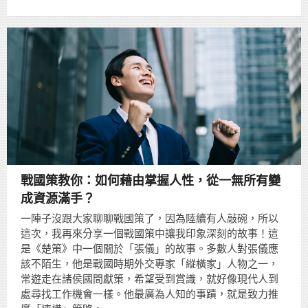
戰國策教你：如何藉由掌握人性，從一無所有變
成資源滿手？
一陣子沒跟大家聊聊戰國策了，因為陸續有人敲碗，所以
這次，我再來分享一個戰國策中讓我印象深刻的故事！這
是《楚策》中一個關於「張儀」的故事。多數人對張儀應
該不陌生，他是戰國時期外交專家「縱橫家」人物之一，
常遊走在諸侯國間獻策，希望受到賞識，就好像現代人到
處尋找工作機會一樣。他最廣為人知的事蹟，就是致力推