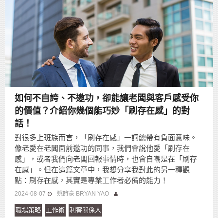
如何不自誇、不邀功，卻能讓老闆與客戶感受你
的價值？介紹你幾個能巧妙「刷存在感」的對
話！
對很多上班族而言，「刷存在感」一詞總帶有負面意味。
像老愛在老闆面前邀功的同事，我們會說他愛「刷存在
感」，或者我們向老闆回報事情時，也會自嘲是在「刷存
在感」。但在這篇文章中，我想分享我對此的另一種觀
點：刷存在感，其實是專業工作者必備的能力！
2024-08-07
姚詩豪 BRYAN YAO
職場策略
工作術
利害關係人