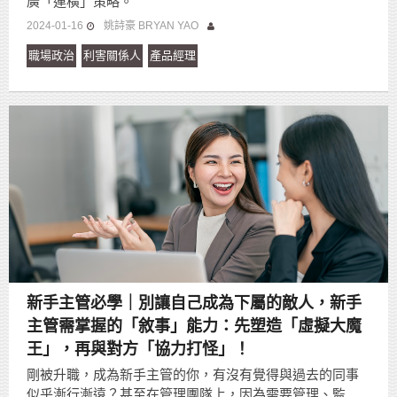
廣「連橫」策略。
2024-01-16
姚詩豪 BRYAN YAO
職場政治
利害關係人
產品經理
新手主管必學｜別讓自己成為下屬的敵人，新手
主管需掌握的「敘事」能力：先塑造「虛擬大魔
王」，再與對方「協力打怪」！
剛被升職，成為新手主管的你，有沒有覺得與過去的同事
似乎漸行漸遠？甚至在管理團隊上，因為需要管理、監