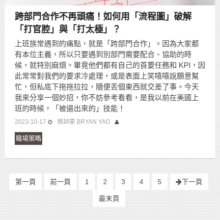
跨部門合作不再頭痛！如何用「流程圖」破解
「打官腔」與「打太極」？
上班族常遇到的痛點，就是「跨部門合作」。因為大家都
有本位主義，所以只要遇到別部門需要配合、協助的時
候，就特別麻煩。畢竟他們都有自己的首要任務和 KPI，因
此常常對我們的要求冷處理，或是表面上笑嘻嘻說願意幫
忙，但私底下拖拖拉拉，隨便丟個東西就交差了事。今天
我來分享一個妙招，你不妨參考看看，是我以前在美國上
班的時候，「被逼出來的」技能！
2023-10-17
姚詩豪 BRYAN YAO
職場策略
第一頁
前一頁
1
2
3
4
5
下一頁
最末頁