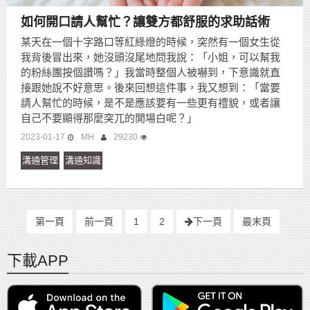
如何開口請人幫忙？讓雙方都舒服的求助話術
某天在一個十字路口等紅綠燈的時候，突然有一個女生從
我背後冒出來，她沒頭沒尾地問我說：「小姐，可以幫我
的粉絲團按個讚嗎？」我當時整個人被嚇到，下意識就直
接跟她說不好意思。後來回想這件事，我又想到：「當要
請人幫忙的時候，是不是應該要有一些更有禮貌，或者讓
自己不要顯得那麼突兀的開場白呢？」
2023-01-17
MH
29230
溝通管理
溝通知識
第一頁
前一頁
1
2
下一頁
最末頁
下載APP