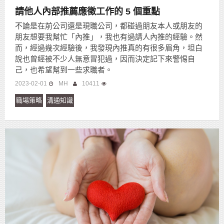
請他人內部推薦應徵工作的 5 個重點
不論是在前公司還是現職公司，都碰過朋友本人或朋友的
朋友想要我幫忙「內推」，我也有過請人內推的經驗。然
而，經過幾次經驗後，我發現內推真的有很多眉角，坦白
說也曾經被不少人無意冒犯過，因而決定記下來警惕自
己，也希望幫到一些求職者。
2023-02-01
MH
10411
職場策略
溝通知識