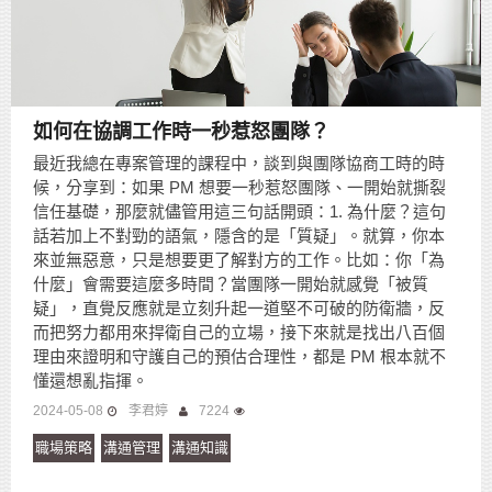
如何在協調工作時一秒惹怒團隊？
最近我總在專案管理的課程中，談到與團隊協商工時的時
候，分享到：如果 PM 想要一秒惹怒團隊、一開始就撕裂
信任基礎，那麼就儘管用這三句話開頭：1. 為什麼？這句
話若加上不對勁的語氣，隱含的是「質疑」。就算，你本
來並無惡意，只是想要更了解對方的工作。比如：你「為
什麼」會需要這麼多時間？當團隊一開始就感覺「被質
疑」，直覺反應就是立刻升起一道堅不可破的防衛牆，反
而把努力都用來捍衛自己的立場，接下來就是找出八百個
理由來證明和守護自己的預估合理性，都是 PM 根本就不
懂還想亂指揮。
2024-05-08
李君婷
7224
職場策略
溝通管理
溝通知識