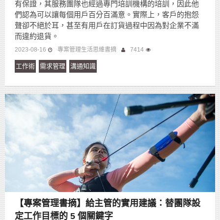
有保證，其服務團隊也經過專門培訓機構的培訓，因此他
們認為可以讓每個用戶百分百滿意。實際上，客戶的抱怨
聲卻不絕於耳，甚至有用戶在訂貨過程中因為對企業不滿
而違約退貨。
2023-08-16
專案管理生活思維書摘
7414
工作術
需求管理
溝通知識
【專案管理書摘】給主管的實用建議：替團隊設
定工作目標的 5 個關鍵字