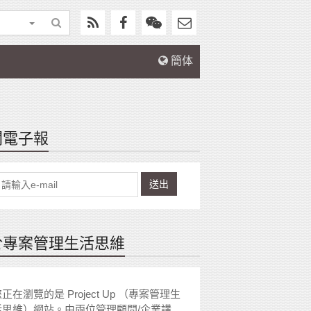
簡体
閱電子報
送出
於專案管理生活思維
正在瀏覽的是 Project Up （專案管理生
活思維）網站。由兩位管理顧問/企業講