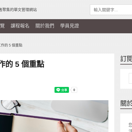
者聚集的華文管理網站
覽
課程報名
關於我們
學員見證
作的 5 個重點
訂
的 5 個重點
關
您