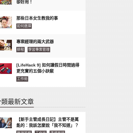
卻好用！
那些日本女生教我的事
如何選擇
專案經理的兩大武器
排程
學習專案管理
[LifeHack 9] 如何讓假日時間過得
更充實的五個小訣竅
工作術
分類最新文章
【新手主管成長日記】主管不是萬
能的：我該怎麼說「我不知道」？