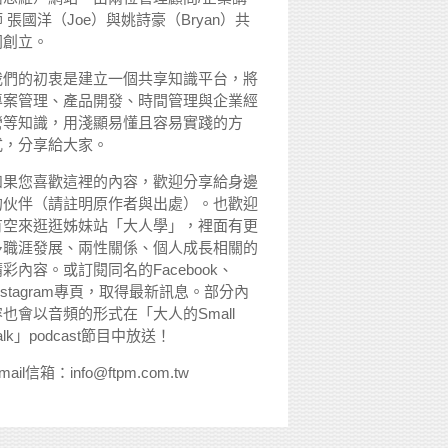
 張國洋（Joe）與姚詩豪（Bryan）共
同創立。
我們的初衷是建立一個共享知識平台，將
專案管理、產品開發、時間管理與企業經
營等知識，用淺顯易懂且容易實踐的方
式，分享給大家。
如果您喜歡這裡的內容，歡迎分享給身邊
的伙伴（請註明原作者與出處）。也歡迎
有空來逛逛姊妹站「大人學」，裡面有更
多職涯發展、兩性關係、個人成長相關的
精彩內容。或訂閱同名的Facebook、
nstagram專頁，取得最新訊息。部分內
容也會以音頻的形式在「大人的Small
alk」podcast節目中放送！
mail信箱：info@ftpm.com.tw