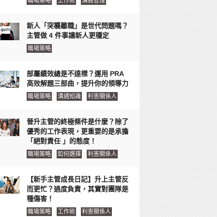
職場策略
工作術
溝通管理
新人「突襲離職」是世代問題嗎？
主管做 4 件事讓新人更穩定
職場策略
部屬績效總是不達標？運用 PRA
高效解題三部曲，提升你的領導力
職場策略
溝通知識
利害關係人
晉升主管的終極條件是什麼？除了
優秀的工作表現，更重要的是承擔
「絕對責任 」的態度！
職場策略
如何選擇
利害關係人
【新手主管成長日記】升上主管反
而更忙？過度負責，其實對團隊是
種傷害！
職場策略
工作術
利害關係人