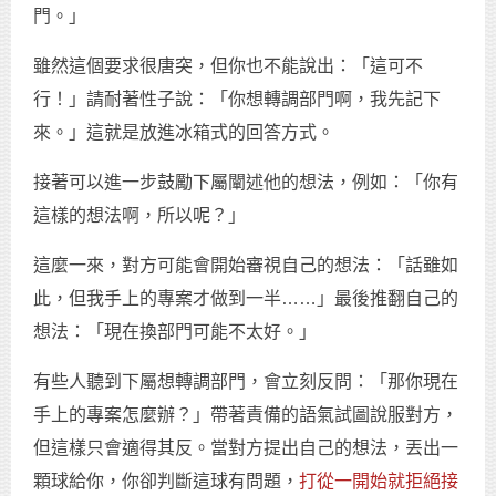
門。」
雖然這個要求很唐突，但你也不能說出：「這可不
行！」請耐著性子說：「你想轉調部門啊，我先記下
來。」這就是放進冰箱式的回答方式。
接著可以進一步鼓勵下屬闡述他的想法，例如：「你有
這樣的想法啊，所以呢？」
這麼一來，對方可能會開始審視自己的想法：「話雖如
此，但我手上的專案才做到一半……」最後推翻自己的
想法：「現在換部門可能不太好。」
有些人聽到下屬想轉調部門，會立刻反問：「那你現在
手上的專案怎麼辦？」帶著責備的語氣試圖說服對方，
但這樣只會適得其反。當對方提出自己的想法，丟出一
顆球給你，你卻判斷這球有問題，
打從一開始就拒絕接