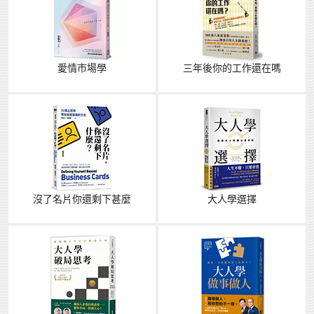
愛情市場學
三年後你的工作還在嗎
沒了名片你還剩下甚麼
大人學選擇