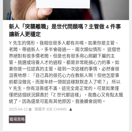
新人「突襲離職」是世代問題嗎？主管做 4 件事
讓新人更穩定
Y 先生的情形，我相信很多人都有共鳴，如果你是主管、
老闆，帶過新人，多半會碰過一、兩次類似情形。 這個世
界絕對有很多慣老闆，但是也有很多用心照顧下屬的主
管。挑選或培養人才的過程，都是非常耗損心力的事。如
果你是一位認真的主管，碰到一次這樣的事情，必然會很
沮喪地想：「自己真的很花心力在教新人啊！但他怎麼事
前都沒徵兆，而是年終一領就這樣默默走人了呢？」 所以
Y 先生，你有沮喪或不滿，這完全是正常的。可是如果僅
僅把這個狀況歸責於「Z 世代都這樣」，我擔心又有點太籠
統了，因為還是可能有其他原因，我後續會說明。
2025-04-22
張國洋 JOE CHANG
職場策略