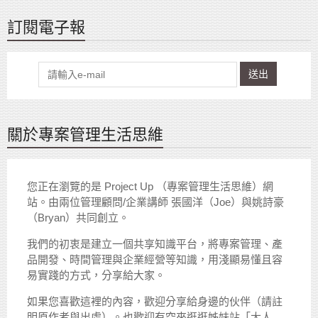
訂閱電子報
送出
關於專案管理生活思維
您正在瀏覽的是 Project Up （專案管理生活思維）網
站。由兩位管理顧問/企業講師 張國洋（Joe）與姚詩豪
（Bryan）共同創立。
我們的初衷是建立一個共享知識平台，將專案管理、產
品開發、時間管理與企業經營等知識，用淺顯易懂且容
易實踐的方式，分享給大家。
如果您喜歡這裡的內容，歡迎分享給身邊的伙伴（請註
明原作者與出處）。也歡迎有空來逛逛姊妹站「大人