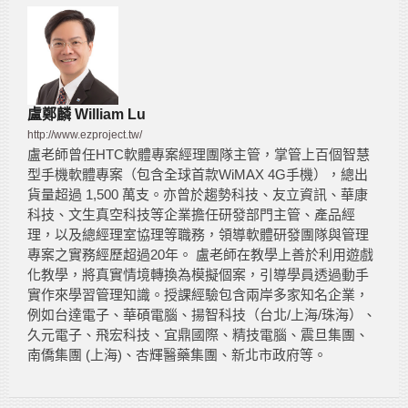
盧鄭麟 William Lu
http://www.ezproject.tw/
盧老師曾任HTC軟體專案經理團隊主管，掌管上百個智慧
型手機軟體專案（包含全球首款WiMAX 4G手機），總出
貨量超過 1,500 萬支。亦曾於趨勢科技、友立資訊、華康
科技、文生真空科技等企業擔任研發部門主管、產品經
理，以及總經理室協理等職務，領導軟體研發團隊與管理
專案之實務經歷超過20年。 盧老師在教學上善於利用遊戲
化教學，將真實情境轉換為模擬個案，引導學員透過動手
實作來學習管理知識。授課經驗包含兩岸多家知名企業，
例如台達電子、華碩電腦、揚智科技（台北/上海/珠海）、
久元電子、飛宏科技、宜鼎國際、精技電腦、震旦集團、
南僑集團 (上海)、杏輝醫藥集團、新北市政府等。