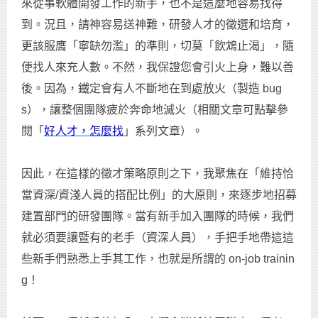
來從事軟體開發工作的新手，也不是這麼地容易找得
到。況且，請神容易送神難，研發人才的徵選和培育，
更該服膺「寧缺勿濫」的準則，切莫「飲鴆止渴」，隨
便找人來充人數。不然，我保證您會引火上身，難以善
後。因為，鐵定會有人不斷地在到處放火（製造 bug
s），讓整個團隊疲於奔命地滅火（相關文章可點擊參
閱「
好人才，怎麼找
」系列文章）。
因此，在這樣的徵才策略原則之下，我聚焦在「維持恰
當資深/資淺人員的搭配比例」的大原則，來逐步地招募
建置部門的研發團隊。當有新手加入團隊的時候，我們
就必須要讓暨有的老手（資深人員），手把手地帶這這
些新手們熟悉上手其工作，也就是所謂的 on-job trainin
g！