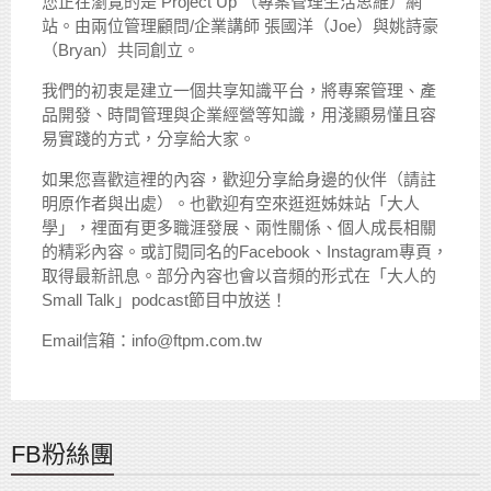
您正在瀏覽的是 Project Up （專案管理生活思維）網
站。由兩位管理顧問/企業講師 張國洋（Joe）與姚詩豪
（Bryan）共同創立。
我們的初衷是建立一個共享知識平台，將專案管理、產
品開發、時間管理與企業經營等知識，用淺顯易懂且容
易實踐的方式，分享給大家。
如果您喜歡這裡的內容，歡迎分享給身邊的伙伴（請註
明原作者與出處）。也歡迎有空來逛逛姊妹站「大人
學」，裡面有更多職涯發展、兩性關係、個人成長相關
的精彩內容。或訂閱同名的Facebook、Instagram專頁，
取得最新訊息。部分內容也會以音頻的形式在「大人的
Small Talk」podcast節目中放送！
Email信箱：info@ftpm.com.tw
FB粉絲團