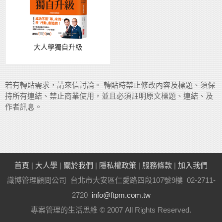
大人學獨自升級
若有轉貼需求，請來信討論。 轉貼時禁止修改內容及標題、須保
持所有連結、禁止商業使用，並且必須註明原文標題、連結、及
作者訊息。
首頁
|
大人學
|
關於我們
|
隱私權政策
|
服務條款
|
加入我們
識博管理顧問公司 台北市大安區仁愛路四段107號9樓 02-2711-
2720
info@ftpm.com.tw
專案管理的生活思維 © 2007 All Rights Reserved.