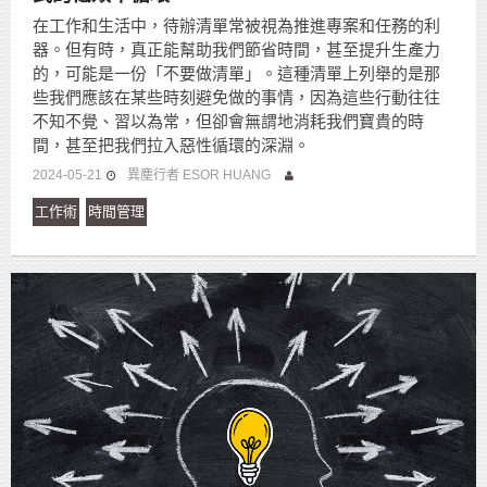
在工作和生活中，待辦清單常被視為推進專案和任務的利
器。但有時，真正能幫助我們節省時間，甚至提升生產力
的，可能是一份「不要做清單」。這種清單上列舉的是那
些我們應該在某些時刻避免做的事情，因為這些行動往往
不知不覺、習以為常，但卻會無謂地消耗我們寶貴的時
間，甚至把我們拉入惡性循環的深淵。
2024-05-21
異塵行者 ESOR HUANG
工作術
時間管理