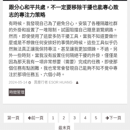
跟分心和平共處，不一定要移除干擾也能專心致
志的專注力策略
有時候，我發現自己為了避免分心，安裝了各種隔離社群
的外掛和設置了一堆限制，試圖阻擋自己隨意瀏覽網路。
然而，即使使用了這麼多防干擾工具，當我不知道要做什
麼或是不想做任何安排好的事情的時候，這些工具似乎仍
然無法真正讓我保持專注，甚至讓我更加煩躁。不過，另
外一些時刻，當我沒有設置任何隔絕干擾的外掛，僅僅是
因為那天我有一項非常想要（需要）完成的任務，即使那
個任務有點困難，我也常常會發現自己能夠不知不覺中專
注於那項任務五、六個小時。
2024-05-14
異塵行者 ESOR HUANG
時間管理
第一頁
前一頁
1
2
3
4
5
下一頁
最末頁