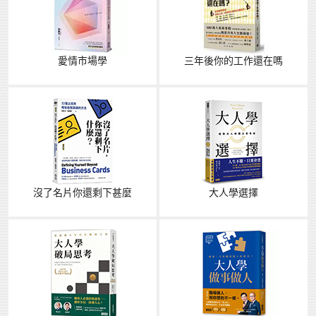
愛情市場學
三年後你的工作還在嗎
沒了名片你還剩下甚麼
大人學選擇