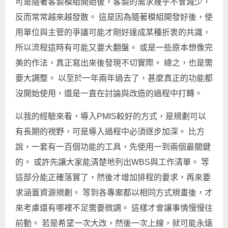
可是隨著客製模組開始後，客製的需求幾乎不會減少，
反而常常越來越發散。 這是因為隨著模組開發好後，使
用單位與主管的爭議可能才剛好達成某種折衷的共識，
所以流程這時有可能又要大翻盤。 或是一些原本想像完
美的作法，真正寫出來後發現不切實際。 總之，也是需
要大調整。 以至於一年兩年過去了，甚麼真正的功能都
沒開始使用，還是一直在討論與改造的過程中打轉。
以我的經驗來看，導入PMIS較好的方式，是規劃可以
有長期的視野，可是導入過程中必須逐步加深。 比方
說，一套有一百個功能的工具，先使用一到兩個最關鍵
的。 或許先讓大家能清楚地列出WBS與工作清單。 等
這部分能正確落實了，然後才增加排程的要求，再來要
求涵蓋資源規劃。 等到各專案都以相同方式規畫後，才
來考慮還有哪裡不足需要微調。 這樣才會讓事情慢慢往
前動。 若是希望一次大改，然後一次上線，就可能永遠