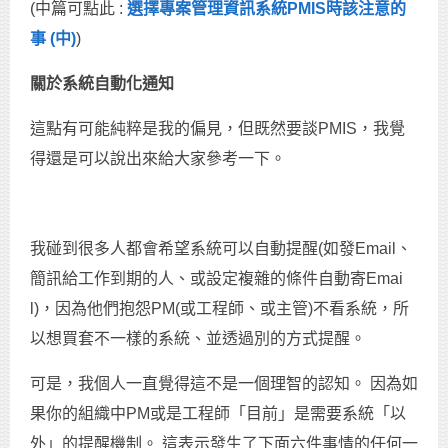
(中篇可點此 :
選擇專案管理資訊系統PMIS時該注意的
事 (中)
)
關於系統自動化通知
這點有可能純粹是我的偏見，但既然要談PMIS，我覺
得還是可以說出來給大家參考一下。
我碰到很多人都會希望系統可以自動提醒(如發Email、
簡訊給工作到期的人、或設定複雜的條件自動寄Emai
l)，因為他們抱怨PM(或工程師、或主管)不看系統，所
以想買套不一樣的系統、並透過別的方式提醒。
可是，我個人一直覺得這不是一個理智的認知。 因為如
果你的組織中PM或是工程師「目前」是需要系統「以
外」的提醒機制。 這表示發生了下面六件事情的任何一