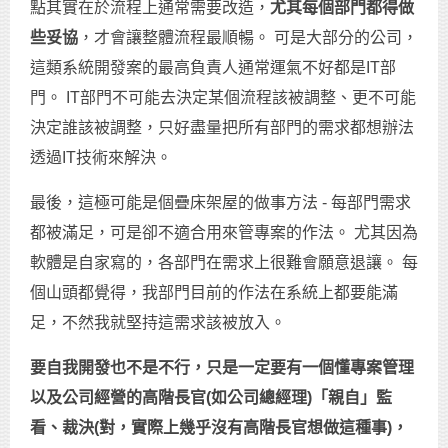
點其實在於流程上通常需要改造，
尤其每個部門都得做
些妥協
，才會讓整體流程最順暢。 可是大部分的公司，
這類系統開發案的最高負責人通常運氣不好都是IT部
門。 IT部門不可能去決定某個流程該被調整、更不可能
決定誰該被調整，只好盡量把所有部門的需求都想辦法
透過IT技術來解決。
最後，這極可能是個疊床架屋的做事方法 - 每部門需求
都被滿足，可是卻不適合用來管專案的作法。 尤其因為
軟體是自家寫的，各部門在需求上很難會願意退讓。 每
個山頭都覺得，我部門目前的作法在系統上都要能滿
足，不然我就堅持這需求該被放入。
要自我開發也不是不行，只是一定要有一個懂專案管理
以及公司經營的高階長官(
如公司總經理)
「親自」監
看、裁決(
對，實際上幾乎沒有高階長官想做這種事)
，