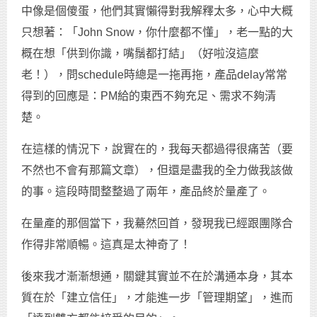
中像是個傻蛋，他們其實懶得對我解釋太多，心中大概
只想著：「John Snow，你什麼都不懂」，老一點的大
概在想「供到你識，嘴鬚都打結」（好啦沒這麼
老！），問schedule時總是一拖再拖，產品delay常常
得到的回應是：PM給的東西不夠充足、需求不夠清
楚。
在這樣的情況下，說實在的，我每天都過得很痛苦（要
不然也不會有那篇文章），但還是盡我的全力做我該做
的事。這段時間整整過了兩年，產品終於量產了。
在量產的那個當下，我驀然回首，發現我已經跟團隊合
作得非常順暢。這真是太神奇了！
後來我才漸漸想通，關鍵其實並不在於溝通本身，其本
質在於「建立信任」，才能進一步「管理期望」，進而