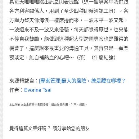
具每天啪啪啪跳出訊息閃著提醒（這一個專案中我們跟
各方利害關係人，用到了至少四種即時通訊工具），各
方壓力整天像海浪一樣席捲而來，一波未平一波又起，
一波還來不及一波又來侵襲，每天都覺得厭世。也只能
不停自我鼓勵，能做到這種超大型跨國專案也是難得的
機會了，這麼說來最重要的溝通工具，其實只是一顆樂
觀淡定，能自補熱血的心吧～（茶）（什麼結論）
來源轉載自：
[專案管理]最大的風險，總是藏在哪裡？
作者：
Evonne Tsai
本站所有文章未經事先書面授權，請勿任意利用、引用、轉載。
覺得這篇文章好嗎？ 請分享給您的朋友