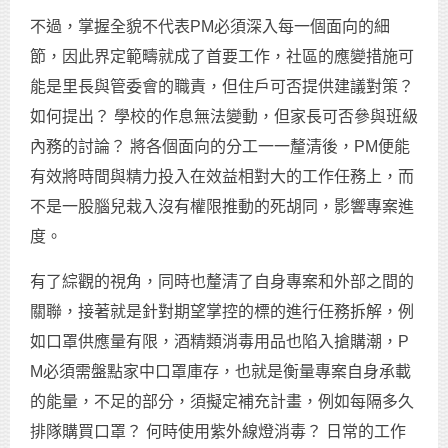
不過，掌握全貌不代表PM必須深入每一個面向的細
節，因此界定範疇就成了首要工作，社區的應變措施可
能是里長與管委會的職責，但住戶可否提供建議對策？
如何提出？ 學校的作息無法變動，但家長可否參與班級
內務的討論？ 將各個面向的分工一一釐清後，PM便能
有效將時間與精力投入在效益相對大的工作任務上，而
不是一股腦兒栽入沒有權限推動的死胡同，影響專案進
度。
有了綜觀的視角，同時也釐清了自身專案和外部之間的
關聯，接著就是針對期望掌控的標的進行任務拆解，例
如口罩供應量有限，酒精類消毒用品也陷入搶購潮，P
M必須需盤點家中口罩庫存，也就是衡量專案自身承載
的能量，不足的部分，須擬定補充計畫，例如每隔多久
排隊購買口罩？ 何時使用紫外線燈消毒？ 日常的工作