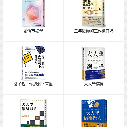
愛情市場學
三年後你的工作還在嗎
沒了名片你還剩下甚麼
大人學選擇