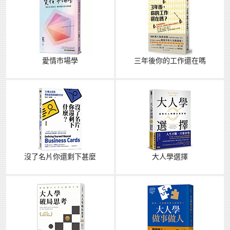
愛情市場學
三年後你的工作還在嗎
沒了名片你還剩下甚麼
大人學選擇