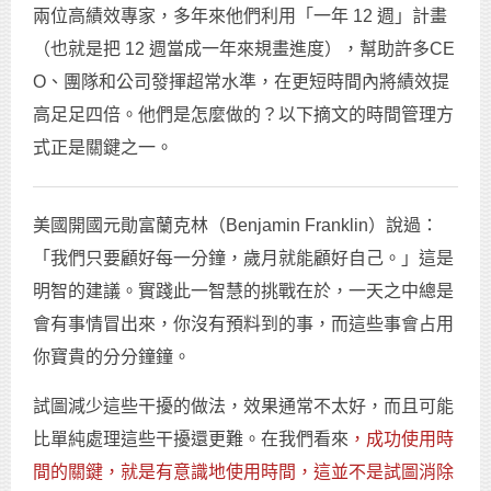
兩位高績效專家，多年來他們利用「一年 12 週」計畫
（也就是把 12 週當成一年來規畫進度），幫助許多CE
O、團隊和公司發揮超常水準，在更短時間內將績效提
高足足四倍。他們是怎麼做的？以下摘文的時間管理方
式正是關鍵之一。
美國開國元勛富蘭克林（Benjamin Franklin）說過：
「我們只要顧好每一分鐘，歲月就能顧好自己。」這是
明智的建議。實踐此一智慧的挑戰在於，一天之中總是
會有事情冒出來，你沒有預料到的事，而這些事會占用
你寶貴的分分鐘鐘。
試圖減少這些干擾的做法，效果通常不太好，而且可能
比單純處理這些干擾還更難。在我們看來
，成功使用時
間的關鍵，就是有意識地使用時間，這並不是試圖消除