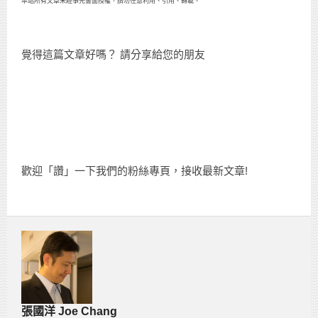
本站所有文章未經事先書面授權，請勿任意利用、引用、轉載。
覺得這篇文章好嗎？ 請分享給您的朋友
歡迎「讚」一下我們的粉絲專頁，接收最新文章!
張國洋 Joe Chang