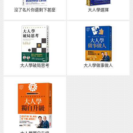
沒了名片你還剩下甚麼
大人學選擇
大人學破局思考
大人學做事做人