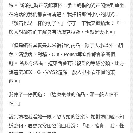
娘。 新娘這時正端起酒杯，手上戒指的光芒閃爍到連坐
在角落的我們都看得清楚。 我指指那個小小的閃光：
『鑽石也是一樣的例子。』 停了一下我又繼續說：『一
般人對鑽石的了解只有所謂克拉數，也就是大小。』
『但是鑽石其實是非常複雜的商品，除了大小以外，顏
色、清澈度、對稱、Cut、Polish等條件都會影響價
錢。 所以你去看，這東西會有很複雜的等級分類，比方
說甚麼3EX、G、VVS2這類一般人根本看不懂的東
西。』
我停了一停問道：『這麼複雜的商品，那一般人怕不
怕？』
說到這裡我看她一眼，想等她的答案。 她對這問題不知
道為何，居然異常困窘的回我說：「嗯，確實… 我不懂