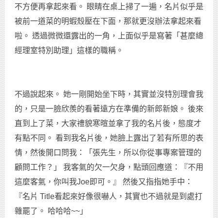
不方便再拿起來看。 眼睛在桌上掃了一遍，名片似乎是
被前一道菜的明蝦殼壓在下面，那就更沒辦法拿起來看
啦。 透過微微還露出的一角，上面似乎是寫著「甚麼總
經理室特別助理」這樣的職稱。
不過說起來。 她一剛開始坐下時，其實並沒特別理會我
的，只是一臉欣羨的看著遠方在準備的新郎新娘。 後來
直到上了菜，大家禮貌寒暄並拿了我的名片後，態度才
有點不同。 看到我名片後，她臉上露出了若有所思的表
情，然後開口問我：「張先生，所以你從事專案管理的
顧問工作？」 我客氣的欠一欠身，點頭回應道：『不用
這麼客氣，你叫我Joe即可。』 然後又指指她手中：
『名片 Title看起來好像很嚇人，其實也不過就是到處打
雜罷了。 哈哈哈~~」