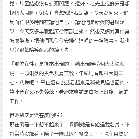
識、甚至結婚沒有這類問題？ 還好，老先生或許只是想
找個人閒聊，倒沒有真想知道我是誰、今天為何來，他
反而花很多時間在講他自己。 講他們是新娘的甚麼遠
親，今天又多早就起床從南部上來。 然後又講到其他桌
怎麼坐滿，把他們孤伶伶安排在這裡的一堆瑣事。 我也
只好跟著陪笑耐心的聽下去。
「那位女性」是後來出現的。 她出現時帶個大太陽眼
鏡，一頭俐落的黑色及肩直髮，年紀則看起來大概二十
七、八歲吧？ 舉止還有說話看起來是稍微見過世面的，
談吐合宜又不失幹練，看起來應該是白領上班族一類的
工作。
但她到底是做甚麼的呢？
現在倒是一下想不起來了… 剛剛她是有給過我名片，不
過當時沒細看，瞄了一眼就放在餐桌上了，現在自然是