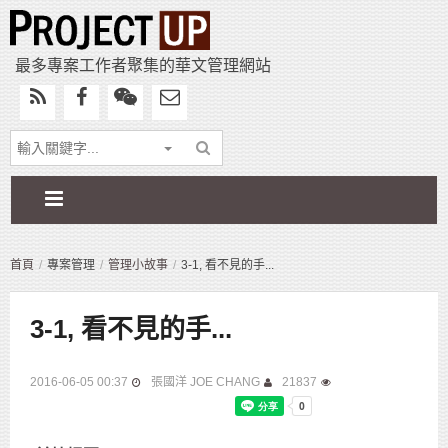
最多專案工作者聚集的華文管理網站
首頁
專案管理
管理小故事
3-1, 看不見的手...
3-1, 看不見的手...
2016-06-05 00:37
張國洋 JOE CHANG
21837