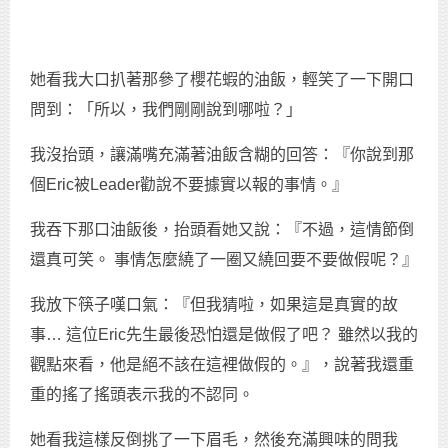
她看我大口扒著那參了櫻花蝦的油飯，輕笑了一下開口
問到：「所以，我們剛剛說到哪啦？」
我沒抬頭，讓滿嘴充滿著油飯含糊的回答：『你說到那
個Eric被Leader勸說不要據實以報的事情。』
我吞下那口油飯後，抬頭看她又說：『不過，這情節倒
還真可笑。 事情怎麼繞了一圈又繞回要不要做假呢？』
我放下筷子嘆口氣：『但我猜啦，如果這是真實的故
事… 這位Eric先生最後恐怕還是做假了吧？ 雖然以我的
觀點來看，他是絕不該在這裡做假的。』，說著我還重
重的搖了搖頭表示我的不認同。
她看我這樣反倒挑了一下眉毛，然後充滿興味的問我