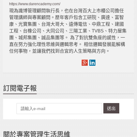
https://www.darencademy.com/
現為識博管理顧問執行長，也在台灣百大上市櫃公司擔任
管理講師與專案顧問。歷年客戶包含工研院、廣達、富智
康、光寶集團、台灣大哥大、遠傳電信、中鼎工程、建國
工程、台橡公司、大同公司、三陽工業、TVBS、特力屋集
團、城邦集團、誠品集團等。 為了對抗雙魚座的感性，一
直在努力強化理性思維與邏輯思考。 相信邏輯發展能解構
任何事物，並讓我們找到合宜的人生策略與方向。
訂閱電子報
送出
關於專案管理生活思維