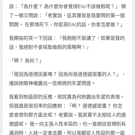
說：「為什麼？ 為什麼你會覺得Eric不該做假呢？」 頓
了一頓又問說：「老實說，這其實就是我要問的第一個
問題。 在那情形下，你若是Eric的話，你會怎麼做？」
我揶揄的笑一下回說：『我剛剛不是講了，如果是我的
話，我絕對不會採取做假的策略啊！』
「啊？ 為何？」
「是因為道德因素嗎？ 因為你是道德感很重的人？」，
邊說她眼神邊露出一些微微的失望問道。
我看到她面部的反應，很詫異為何她露出失望的表情。
但我還是很坦率的回應她：「啊？ 道德感很重？ 你怎
麼會想到那方面去呢？ 老實說，我其實不太相信人的道
德感呢。 我一向主張人性本惡的，也一直相信若規則有
漏洞時，人就一定會去鑽，所以我都從人性惡的那一面