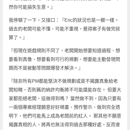
然你可能損失生意。』
我停頓了一下，又接口：『Eric的狀況也是一模一樣。
過去的老闆可能不懂、可能不重視，覺得案子有做完就
算了。』
『但現在遊戲規則不同了，老闆開始想要知道過程、想
要看到真像、想要看到可行的規劃、想要能主動發現問
題而不是被動等問題爆發才解決。』
『除非所有PM都能堅決不做規劃或是不揭露真象給老
闆知曉，否則舊的納許均衡將不可能還能存在。 但要大
家都拒絕老闆，這做得到嗎？ 當然做不到，因為只要有
一兩個專案經理願意好好規畫、預作警示、做到完全透
明下，他們可能馬上成為老闆前的紅人。 那其他不願意
揭露真相的人，將再也無法得到過去那種好處，反而會