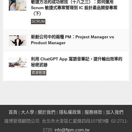
敏捷方法的成功密技（十八之三）：如何運用
Scrum 敏捷式專案管理到 IC 設計產品開發專案
（下）
SCRUM
新創公司中的兩種 PM：Project Manager vs
Product Manager
利用 ChatGPT App 寫語音筆記，提升輸出效率的
秘密武器
資源管理
首頁
|
大人學
|
關於我們
|
隱私權政策
|
服務條款
|
加入我們
識博管理顧問公司 台北市大安區仁愛路四段107號9樓 02-2711-
2720
info@ftpm.com.tw