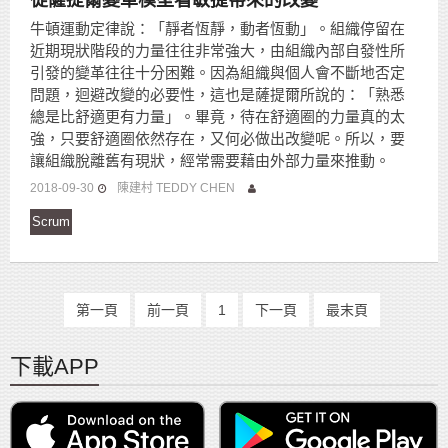
從薩提爾變革模型看敏捷帶來的改變
牛頓運動定律說：「靜者恆靜，動者恆動」。組織停留在
近期現狀階段的力量往往非常強大，由組織內部自發性所
引發的變革往往十分困難。因為組織與個人會不斷地否定
問題，迴避改變的必要性，這也是薩提爾所說的：「熟悉
總是比舒適更有力量」。畢竟，待在舒適圈的力量真的太
強，只要舒適圈依然存在，又何必做出改變呢。所以，要
讓組織脫離舊有現狀，經常需要藉由外部力量來推動。
2018-09-30
陳建村 TEDDY CHEN
Scrum
第一頁
前一頁
1
下一頁
最末頁
下載APP