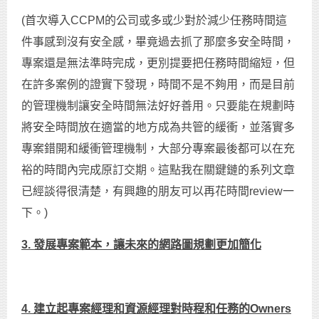
(首次導入CCPM的公司或多或少對於減少任務時間這
件事感到沒有安全感，畢竟過去抓了那麼多安全時間，
專案還是無法準時完成，更別提要把任務時間縮短，但
在許多案例的證實下發現，時間不是不夠用，而是目前
的管理機制讓安全時間無法好好善用。只要能在規劃時
將安全時間放在適當的地方成為共管的緩衝，並落實多
專案錯開和緩衝管理機制，大部分專案最後都可以在充
裕的時間內完成原訂交期。這點我在關鍵鏈的系列文章
已經談得很清楚，有興趣的朋友可以再花時間review一
下。)
3.
發展專案範本，讓未來的網路圖規劃更加簡化
4.
建立起專案經理和資源經理對時程和任務的Owners