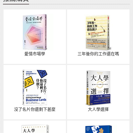
愛情市場學
三年後你的工作還在嗎
沒了名片你還剩下甚麼
大人學選擇