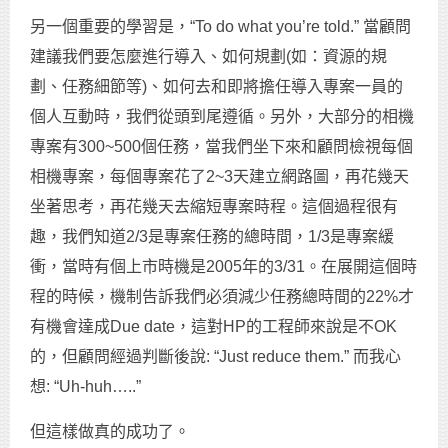
另一個重要的學習是，“To do what you’re told.” 當顧問
建議我們要怎麼進行導入、如何規劃(如：資源的規
劃、任務細節等)、如何去和即將擔任導入專案一員的
個人互動時，我們從頭到尾遵循。另外，大部分的相機
專案有300~500個任務，當我們坐下來和顧問檢視每個
相機專案，每個專案花了2~3天建立網路圖，再花幾天
坐著思考，再花幾天去縮短專案時程。這個過程很有
趣，我們知道2/3是專案任務的總時間，1/3是專案緩
衝，當時有個上市時機是2005年的3/31。在展開這個時
程的時候，機制告訴我們必須減少任務總時間的22%才
有機會達成Due date，這對HP的工程師來說是不OK
的，但顧問經過判斷後說: “Just reduce them.” 而我心
想: “Uh-huh…..”
但這樣做真的成功了。