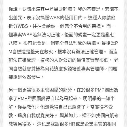
你說，要講出這其中差異要幹嘛？ 我的答案是，若講不
出差異，表示沒搞懂WBS的使用目的。 這種人你請他
拆分WBS，往往會給你一個完全不合用的架構。 而一
個專案WBS若無法切正確，後面的規畫一定更是亂七
八糟。 很可能會是一個完全無法監管的結構。 最後當P
M自然還是整天在救火，根本沒有辦法正確管理。 而沒
辦法正確管理，這樣的人對公司的價值其實就很低。 老
闆自然就會質疑為何花這麼多錢培養專案管理師，問題
卻還是依然發生。
另一個更讓很多主管困擾的部分，在於很多PMP還因為
拿了PMP證照而變得自以為是起來。 明明學的一知半
解，你要教他，他還覺得自己已經會了，常變得不受
教、過度自我感覺良好。 與其如此，還不如找個白紙來
教容易得多。 這也是我跟很多HR或是企業主管的相同