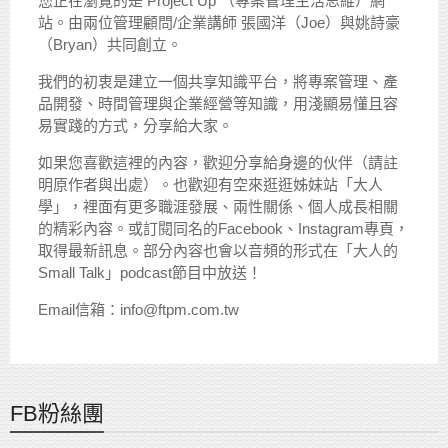
您正在瀏覽的是 Project Up （專案管理生活思維）網
站。由兩位管理顧問/企業講師 張國洋（Joe）與姚詩豪
（Bryan）共同創立。
我們的初衷是建立一個共享知識平台，將專案管理、產
品開發、時間管理與企業經營等知識，用淺顯易懂且容
易實踐的方式，分享給大家。
如果您喜歡這裡的內容，歡迎分享給身邊的伙伴（請註
明原作者與出處）。也歡迎有空來逛逛姊妹站「大人
學」，裡面有更多職涯發展、兩性關係、個人成長相關
的精彩內容。或訂閱同名的Facebook、Instagram專頁，
取得最新訊息。部分內容也會以音頻的形式在「大人的
Small Talk」podcast節目中放送！
Email信箱：info@ftpm.com.tw
FB粉絲團