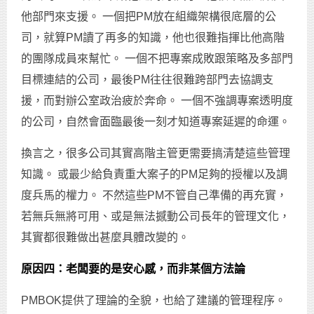
他部門來支援。 一個把PM放在組織架構很底層的公
司，就算PM讀了再多的知識，他也很難指揮比他高階
的團隊成員來幫忙。 一個不把專案成敗跟策略及多部門
目標連結的公司，最後PM往往很難跨部門去協調支
援，而對辦公室政治疲於奔命。 一個不強調專案透明度
的公司，自然會面臨最後一刻才知道專案延遲的命運。
換言之，很多公司其實高階主管更需要搞清楚這些管理
知識。 或最少給負責重大案子的PM足夠的授權以及調
度兵馬的權力。 不然這些PM不管自己準備的再充實，
若無兵無將可用、或是無法撼動公司長年的管理文化，
其實都很難做出甚麼具體改變的。
原因四：老闆要的是安心感，而非某個方法論
PMBOK提供了理論的全貌，也給了建議的管理程序。