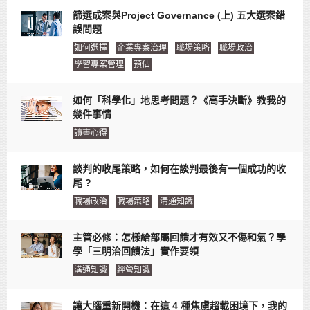
篩選成案與Project Governance (上) 五大選案錯
誤問題
如何選擇
企業專案治理
職場策略
職場政治
學習專案管理
預估
如何「科學化」地思考問題？《高手決斷》教我的
幾件事情
讀書心得
談判的收尾策略，如何在談判最後有一個成功的收
尾 ?
職場政治
職場策略
溝通知識
主管必修：怎樣給部屬回饋才有效又不傷和氣？學
學「三明治回饋法」實作要領
溝通知識
經營知識
讓大腦重新開機：在這 4 種焦慮超載困境下，我的