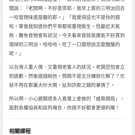
闆說：「老闆啊，不好意思耶，我早上買的三明治回去
一咬發現味道是酸的耶。」「我覺得這也不是你的錯
啦。畢竟我知道你們平常都很重視衛生。但最近天氣
熱，難免食物會有狀況。今天看來我就是運氣不好買到
壞掉的三明治。哈哈哈。吃了一口還想說怎麼酸酸的
呢。」
以台灣人重人情、又重視老客人的狀況，老闆恐怕會立
刻道歉，然後退錢給他。問題不是五分鐘就化解了？也
就不用在那裏大吵大鬧，扯到詐欺之類的事情了。
所以啊，小心避開很多人直覺上會做的「威脅開局」，
面對各種協商和談判場合，你搞不好都會更順利喔！
相關課程