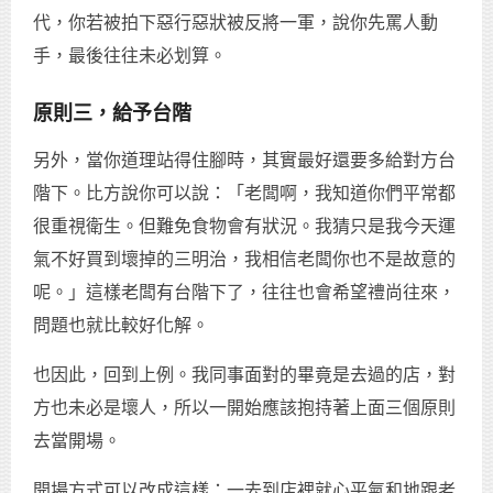
代，你若被拍下惡行惡狀被反將一軍，說你先罵人動
手，最後往往未必划算。
原則三，給予台階
另外，當你道理站得住腳時，其實最好還要多給對方台
階下。比方說你可以說：「老闆啊，我知道你們平常都
很重視衛生。但難免食物會有狀況。我猜只是我今天運
氣不好買到壞掉的三明治，我相信老闆你也不是故意的
呢。」這樣老闆有台階下了，往往也會希望禮尚往來，
問題也就比較好化解。
也因此，回到上例。我同事面對的畢竟是去過的店，對
方也未必是壞人，所以一開始應該抱持著上面三個原則
去當開場。
開場方式可以改成這樣：一去到店裡就心平氣和地跟老