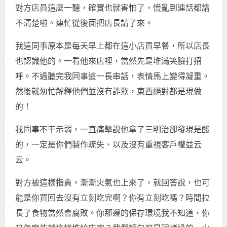
對方店員這麼一聽，確實也就害怕了，慌亂到連話都講
不清楚啦。連忙從後面把店長請了來。
我這同事原本是每天早上都在這小店買早餐，所以店長
也認識他的。一看他來店裡，當然先是堆滿笑臉打招
呼。不過聽完我同事這一長串話，表情馬上變得凝重。
然後就匆忙解釋他們並沒有詐欺，東西絕對都是現做
的！
我同事不干示弱，一直痛擊說他拿了三明治卻發現是酸
的，一定是你們製作疏失、以及沒有重視客戶權益云
云。
對方被這樣指責，漸漸火氣也上來了，就回答說，也可
能是你買回去沒有立刻吃完啊？你有立刻吃嗎？時間拉
長了食物當然會腐敗。你那邊的保存環境我不知道，你