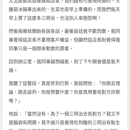
又怎麼能就這樣推給店家？我們麵包可是現烤過的、火
腿是冰箱拿出來的、生菜也是早上準備的。而我們每天
早上賣了這麼多三明治，也沒別人來抱怨啊！
然後兩邊就開始各說各話，最後談話竟不歡而散。我同
事覺得這店長不重視客戶權益，但顯然這店長則覺得我
同事只是一個想來勒索的奧客。
回到辦公室，我同事越想越氣，到了下午開會還是氣不
過。
我聽了這整段，真是笑到打跌，我就問他：「你跑去理
論、跑去談判，你是想要什麼？你是真想要告對方詐欺
嗎？」
他說：「當然沒有，為了一個三明治去告對方？我又不
是腦袋有問題。我不過只是覺得吃到酸的三明治有點生