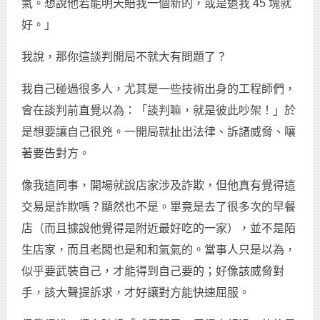
氣。想說他若能明天賠我一個新的，或是退我 45 塊就
好。」
我說，那你這談判開局不就大有問題了？
我自己碰過很多人，尤其是一些技術出身的工程師們，
會在談判前直覺以為：「談判嘛，就是彼此吵架！」於
是想要讓自己很兇。一開局就扯出法律、訴諸威脅、嚷
著要告對方。
像我這同事，開場就說店家涉及詐欺，但他真有覺得這
交易是詐欺嗎？顯然也不是。畢竟是去了很多次的早餐
店（而且據說他覺得是附近最好吃的一家），並不是陌
生店家，而且老闆也是和和氣氣的。當事人只是以為，
似乎要武裝自己，才能得到自己要的；好像該威脅對
手，該大聲提訴求，才好讓對方能快速屈服。