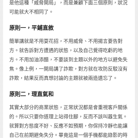
是他這種「威脅開局」，而是兼顧下面三個原則，狀況
可能就大不相同了。
原則一，平鋪直敘
簡單講就是不用耍花招，不用威脅、不用揚言要告對
方。就告訴對方遭遇的狀態，以及自己覺得吃虧的地
方。不用加油添醋，不要談到主題以外的地方以避免失
焦。像上例，一開局講了詐欺，對方就在攻防反駁沒有
詐欺，結果反而真想討論的主題就被兩造遺忘了。
原則二，理直氣和
其實大部分的商業狀態，正常狀況都是會重視客戶關係
的。所以只要你道理上站得住腳，反而不該叫囂生氣。
就算對方態度不好、反應不如預期，你保持冷靜也能讓
自己在前期避免失分。畢竟這是一個手機都能錄影的時