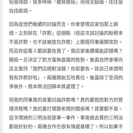
但我得說，很多時候「威脅開局」用得太超過，往往是
自找麻煩。
因為從他們後續的討論而言，你會發現店家怕惹上麻
煩，立刻就在「詐欺」這個點（但這次該討論的點根本
不是詐欺，也不該被放在詐欺）上跟我同事展開攻防。
而且你這客人都說要告我了，我店家後續還能認錯嗎？
開局一旦決定了對方毫無退路的態勢，後面自然會導向
店主堅持「我們店絕對沒錯！你若要告，就自己來證明
我有詐欺好啦」。兩邊開始互咬責任，後面除了空洞的
爭執外，根本無法回歸本質處理了。
但我的同事真的是要討論詐欺嗎？真的要抱怨對方的管
理流程嗎？真的要打壞跟老闆的關係嗎？其實都不是。
這次壞掉的三明治就是單一事件，畢竟過去買的三明治
都是好好的，兩邊合作也很有情感基礎了。所以如果不