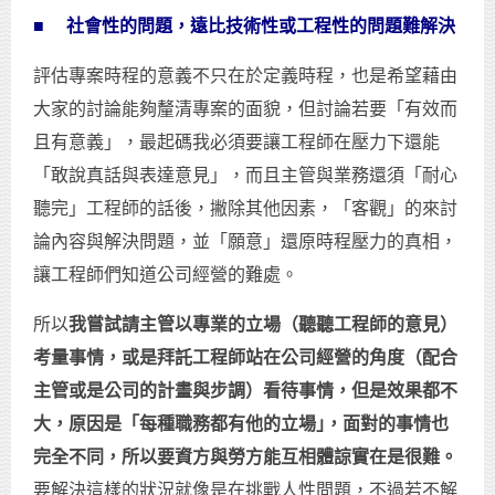
■
社會性的問題，遠比技術性或工程性的問題難解決
評估專案時程的意義不只在於定義時程，也是希望藉由
大家的討論能夠釐清專案的面貌，但討論若要「有效而
且有意義」，最起碼我必須要讓工程師在壓力下還能
「敢說真話與表達意見」，而且主管與業務還須「耐心
聽完」工程師的話後，撇除其他因素，「客觀」的來討
論內容與解決問題，並「願意」還原時程壓力的真相，
讓工程師們知道公司經營的難處。
所以
我嘗試請主管以專業的立場（聽聽工程師的意見）
考量事情，或是拜託工程師站在公司經營的角度（配合
主管或是公司的計畫與步調）看待事情，但是效果都不
大，原因是「每種職務都有他的立場｣，面對的事情也
完全不同，所以要資方與勞方能互相體諒實在是很難。
要解決這樣的狀況就像是在挑戰人性問題，不過若不解