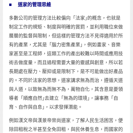
■ 道家的管理思維
多數公司的管理方法比較偏向「法家｣的概念，也就是
制定工作的規矩、制度與明確的賞罰，並利用職位來做
層層的監督與限制，但這樣的管理方法不見得適用於所
有的產業，尤其是「腦力密集產業｣，例如畫家、音樂
家甚至是工程師，這類工作的產出較難以時間或應用技
術去做度量，而且過程需要大量的靈感與創意，所以若
長期處在壓力、壓抑或是限制下，是不可能做出好產品
的。不同於法家的思想，道家講求無為而治，遵循天道
與人道，以致無為而無不為，萬物自化，其含意是要領
導者「順應自然｣去建立「無為的環境｣，讓事務「自
育、自作與自息｣，以求發揮潛能。
例如漢文帝與漢景帝崇尚道家，了解人民生活困苦，便
除田租稅之半甚至全免田租，與民休養生息，而國家的