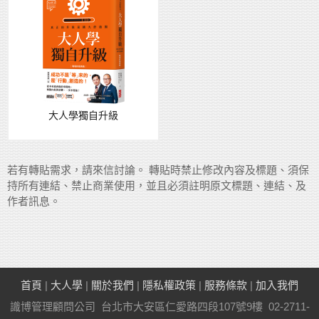
大人學獨自升級
若有轉貼需求，請來信討論。 轉貼時禁止修改內容及標題、須保
持所有連結、禁止商業使用，並且必須註明原文標題、連結、及
作者訊息。
首頁
|
大人學
|
關於我們
|
隱私權政策
|
服務條款
|
加入我們
識博管理顧問公司 台北市大安區仁愛路四段107號9樓 02-2711-