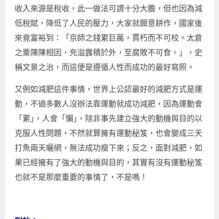
收入來源是稅收，此一做法可謂十分大膽，但也因為減
低稅賦，降低了人民的壓力，大家就願意耕作，國家後
來竟富裕到：「京師之錢累巨萬，貫朽而不可校。太倉
之粟陳陳相因，充溢露積於外，至腐敗不可食。」，史
稱文景之治，而這便是遵循人性而成功的最好寫照。
又例如減肥這件事情，世界上公認最好的減肥方式是運
動，不過多數人沒辦法靠運動就成功減肥，因為運動會
「累｣，人會「懶｣，除非事先建立強大的動機與目的以
克服人性問題，不然就算擁有運動秘笈，也會變成三天
打魚兩天曬網，無法成功瘦下來；反之，面對減肥，如
果已經擁有了強大的動機與目的，其實有沒有運動秘笈
也就不是那麼重要的事情了，不是嗎！