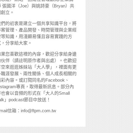
 張國洋（Joe）與姚詩豪（Bryan）共
同創立。
我們的初衷是建立一個共享知識平台，將
專案管理、產品開發、時間管理與企業經
營等知識，用淺顯易懂且容易實踐的方
式，分享給大家。
如果您喜歡這裡的內容，歡迎分享給身邊
的伙伴（請註明原作者與出處）。也歡迎
有空來逛逛姊妹站「大人學」，裡面有更
多職涯發展、兩性關係、個人成長相關的
精彩內容。或訂閱同名的Facebook、
nstagram專頁，取得最新訊息。部分內
容也會以音頻的形式在「大人的Small
alk」podcast節目中放送！
mail信箱：info@ftpm.com.tw