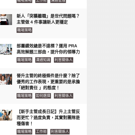
職場策略
工作術
溝通管理
新人「突襲離職」是世代問題嗎？
主管做 4 件事讓新人更穩定
職場策略
部屬績效總是不達標？運用 PRA
高效解題三部曲，提升你的領導力
職場策略
溝通知識
利害關係人
晉升主管的終極條件是什麼？除了
優秀的工作表現，更重要的是承擔
「絕對責任 」的態度！
職場策略
如何選擇
利害關係人
【新手主管成長日記】升上主管反
而更忙？過度負責，其實對團隊是
種傷害！
職場策略
工作術
利害關係人