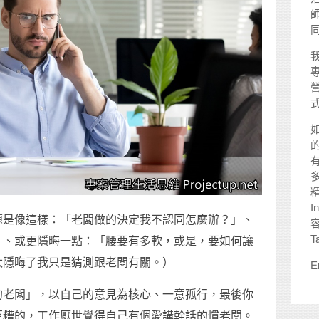
師
I
題是像這樣：「老闆做的決定我不認同怎麼辦？」、
T
」、或更隱晦一點：「腰要有多軟，或是，要如何讓
太隱晦了我只是猜測跟老闆有關。）
E
的老闆」，以自己的意見為核心、一意孤行，最後你
更糟的，工作厭世覺得自己有個愛講幹話的慣老闆。