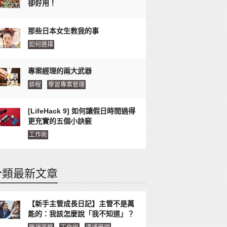
卻好用！
那些日本女生教我的事
如何選擇
專案經理的兩大武器
排程
學習專案管理
[LifeHack 9] 如何讓假日時間過得
更充實的五個小訣竅
工作術
分類最新文章
【新手主管成長日記】主管不是萬
能的：我該怎麼說「我不知道」？