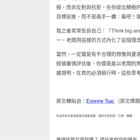
極，而非反對與抗拒，在你提出積極
目標前進，而不是兩手一攤：看吧！
我之後常常告訴自己：「Think big a
一，老闆用這樣的方式內化了這個理
當然，一定還是有不合理的想像與要
經過審慎評估後，你還是能以老闆的
據證明，在真的必須執行時，這些思
原文轉貼自：
Evonne Tsai
（原文標題
本站所有文章未經事先書面授權，請勿任意利用、引用、轉載。
覺得這篇文章好嗎？ 請分享給您的朋友