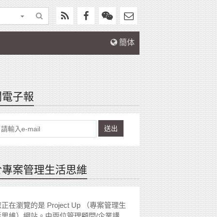
簡体
閱電子報
送出
於專案管理生活思維
正在瀏覽的是 Project Up （專案管理生
活思維）網站。由兩位管理顧問/企業講