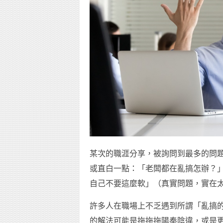
某次的職涯分享，被詢問到最多的問
或直白一點：「老闆都在亂搞怎辦？
自己不要這麼軟」（真實問題，實在
許多人在職場上不乏遇到所謂「亂搞
的解法可能是拖拖拖陽奉陰違，或是