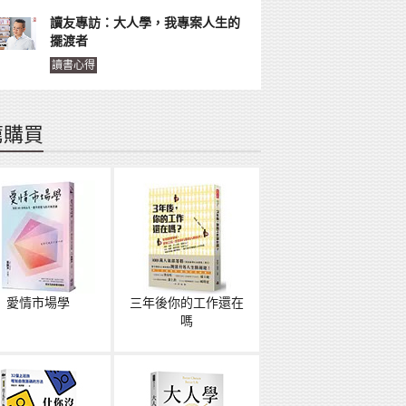
讀友專訪：大人學，我專案人生的
擺渡者
讀書心得
薦購買
愛情市場學
三年後你的工作還在
嗎