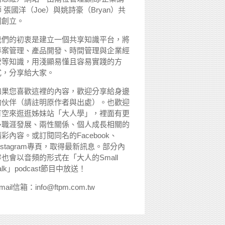
 張國洋（Joe）與姚詩豪（Bryan）共
同創立。
我們的初衷是建立一個共享知識平台，將
專案管理、產品開發、時間管理與企業經
營等知識，用淺顯易懂且容易實踐的方
式，分享給大家。
如果您喜歡這裡的內容，歡迎分享給身邊
的伙伴（請註明原作者與出處）。也歡迎
有空來逛逛姊妹站「大人學」，裡面有更
多職涯發展、兩性關係、個人成長相關的
精彩內容。或訂閱同名的Facebook、
nstagram專頁，取得最新訊息。部分內
容也會以音頻的形式在「大人的Small
alk」podcast節目中放送！
mail信箱：info@ftpm.com.tw