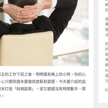
師
I
到五的工作下班之後，明明還有晚上四小時，你的心
T
一心只期待週末要徹底放鬆和耍廢，今天要介紹的這
周末打造「斜槓副業」，卻又遲遲沒有時間動手，那
E
發。