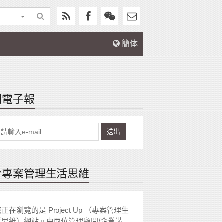
簡体
閱電子報
送出
於專案管理生活思維
正在瀏覽的是 Project Up （專案管理生
活思維）網站。由兩位管理顧問/企業講