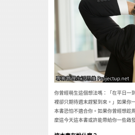
你曾經萌生這個想法嗎：「在平日一
裡卻只期待週末趕緊到來。」如果你
本書恐怕不適合你。如果你曾經想趁
麼這今天這本書或許能帶給你一些啟