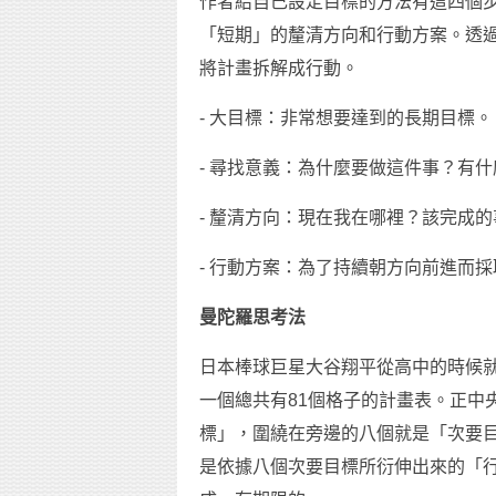
作者給自己設定目標的方法有這四個
「短期」的釐清方向和行動方案。透
將計畫拆解成行動。
- 大目標：非常想要達到的長期目標。
- 尋找意義：為什麼要做這件事？有
- 釐清方向：現在我在哪裡？該完成
- 行動方案：為了持續朝方向前進而
曼陀羅思考法
日本棒球巨星大谷翔平從高中的時候
一個總共有81個格子的計畫表。正中
標」，圍繞在旁邊的八個就是「次要
是依據八個次要目標所衍伸出來的「