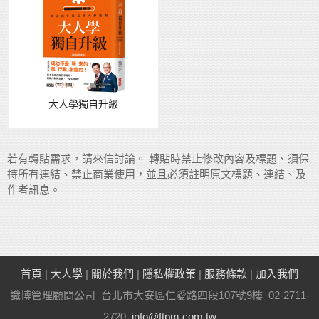
大人學獨自升級
若有轉貼需求，請來信討論。 轉貼時禁止修改內容及標題、須保
持所有連結、禁止商業使用，並且必須註明原文標題、連結、及
作者訊息。
首頁
|
大人學
|
關於我們
|
隱私權政策
|
服務條款
|
加入我們
識博管理顧問公司 台北市大安區仁愛路四段107號9樓 02-2711-
2720
info@ftpm.com.tw