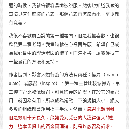
通的時候，我就會很容易地被說服。然後也知道我做的
事情具有什麼樣的意義，那個意義再怎麼微小，至少都
有意義。
我很不喜歡前面說的第一種老闆，但是我蠻喜歡、也很
欣賞第二種老闆。我當時就在心裡面許願，希望自己成
為我心目中的理想老闆的樣子。而這本書，讓我獲得了
一些實質的方法和支持。
作者提到，影響人類行為的方法有兩種：操弄（manip
ulate）或感召（inspire）。第一種主管比較像操弄，第
二種主管比較像感召。刻意操弄的危險，在於它的確管
用。就因為有用，所以成為常態。不論規模大小，絕大
多數的組織都會運用操弄手法。然而，
感召比較困難，
但是效用十分長久，能讓受到感召的人獲得強大的動
力。這本書提出的黃金圈理論，則是以感召為訴求。