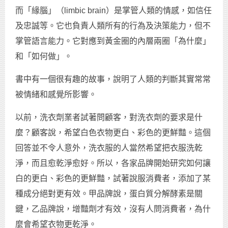
而「緣腦」（limbic brain）是掌管人類的情感，如信任
及忠誠等。它也負責人類所有的行為及決策能力，但不
掌管語言能力。它對應到黃金圈的內層兩圈「為什麼」
和「如何做」。
書中有一個很有趣的故事，說明了人類的判斷其實常常
被情緒和感覺所影響。
以前，洗衣劑業者試著問顧客，對洗衣劑的要求是什
麼？顧客說，希望白色衣物更白、彩色的更鮮豔。這個
回答並不令人意外，洗衣服的人當然希望把衣服洗乾
淨，而且愈乾淨愈好。所以，各家品牌開始研究如何讓
白的更白、彩色的更鮮豔，試著說服消費者，添加了某
種成分絕對更有效。甲品牌說，蛋白質分解酵素是關
鍵，乙品牌說，增豔劑才有效，沒有人問消費者，為什
麼會希望衣物更乾淨。