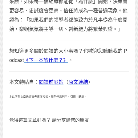
來說，如果每一個組織都能從「為什麼」開始，決策會
更容易、忠誠度會更高、信任將成為一種普遍現象。他
認為：「如果我們的領導者都能致力於凡事從為什麼開
始，樂觀氣氛將主導一切、創新能力將繁榮興盛。」
想知道更多關於閱讀的大小事嗎？也歡迎您聽聽我的 P
odcast
《下一本讀什麼？》
。
本文轉貼自：
閱讀前哨站
（
原文連結
）
本站所有文章未經事先書面授權，請勿任意利用、引用、轉載。
覺得這篇文章好嗎？ 請分享給您的朋友