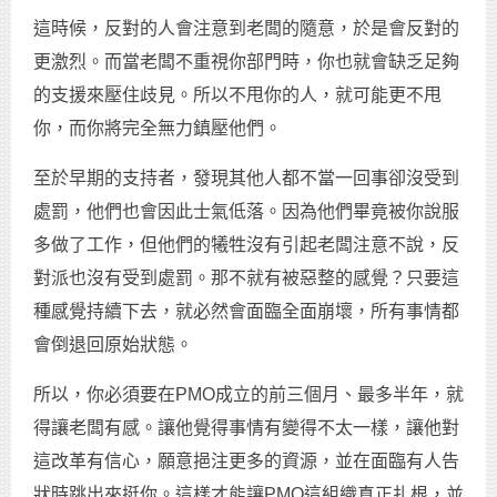
這時候，反對的人會注意到老闆的隨意，於是會反對的
更激烈。而當老闆不重視你部門時，你也就會缺乏足夠
的支援來壓住歧見。所以不甩你的人，就可能更不甩
你，而你將完全無力鎮壓他們。
至於早期的支持者，發現其他人都不當一回事卻沒受到
處罰，他們也會因此士氣低落。因為他們畢竟被你說服
多做了工作，但他們的犧牲沒有引起老闆注意不說，反
對派也沒有受到處罰。那不就有被惡整的感覺？只要這
種感覺持續下去，就必然會面臨全面崩壞，所有事情都
會倒退回原始狀態。
所以，你必須要在PMO成立的前三個月、最多半年，就
得讓老闆有感。讓他覺得事情有變得不太一樣，讓他對
這改革有信心，願意挹注更多的資源，並在面臨有人告
狀時跳出來挺你。這樣才能讓PMO這組織真正扎根，並