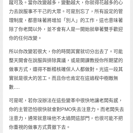
蹴可及。當你改變越多，變動越大，你就得花越多的心
力去說服事不干己的大眾。可是別忘了，所有設定的管
理制度，都意味著將增加「別人」的工作，這也意味著
除了你老闆以外，並不會有人是一開始就舉著雙手歡迎
你的任何改變。
所以你改變若很大，你的時間其實就切分出去了。可能
整天開會在說服與排除異議，或是開課教授你所期望的
做事方式，還得不斷稽核確保人人都做對。光這一段其
實就是很大的苦工。而且你也肯定在這過程中樹敵無
數….
可是呢，若你沒辦法在這些變革中很快地讓老闆有感，
你的主管恐怕很快就會對PMO失去注意力。而老闆失去
注意力，通常就意味他不太過問這部門，也很可能不把
你重視的做事方式貫徹下去。