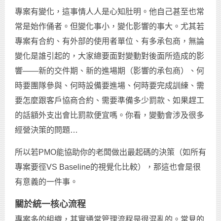
專案有變化，這事情人人是心知肚明。他自己甚至也常
常是始作俑者。但變化事小，變化影響的事大。尤其若
專案有合約、有外部的使用者單位、有多承包商，無論
變化是誰引起的，大家總要面對變動對後面所造成的影
響——新的交件期、新的進場期（影響的承包商）、何
時要團隊參與、何時設備要進場、何時要完成訓練、需
要怎麼跟客戶協商合約、需要準備多少罰款、如果趕工
的話額外支出會比罰款便宜嗎。你看，變動會涉及很多
經營決策的問題…
所以若PMO能協助你的老闆做出最起碼的決策（如所有
專案要徑VS Baseline的視覺化比較），那這也會是很
有意義的一件事。
關於統一核心流程
專案多的組織，其實通常管理流程是很混亂的。常見的