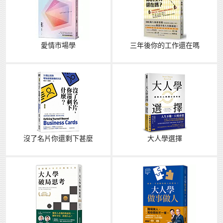
愛情市場學
三年後你的工作還在嗎
沒了名片你還剩下甚麼
大人學選擇