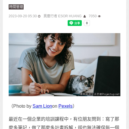
時間管理
2023-09-20 05:30
異塵行者 ESOR HUANG
7050
（Photo by
Sam Lion
on
Pexels
）
最近在一個企業的培訓課程中，有位朋友問到：寫了那
麼多筆記，做了那麼多計畫拆解，卻也無法確保每一個