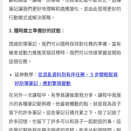
顧和調整，讓每一則專案、任務筆記都不斷修正，這種
筆記讓我們更好地理解和適應變化，並由此發現更好的
行動模式或解決策略。
3. 隨時建立準備好的狀態：
透過防彈筆記，我們可以隨時保持對任務的準備，當有
機會或動力推進某個目標時，我們可以快速掌握並開始
這個任務。
延伸教學：
從混亂資料到有序任務， 5 步驟輕鬆寫
好防彈筆記，應對繁瑣變動
在另外一次課程中，有學員課後跟我分享，課程中我展
示的各種筆記範例裡，他最被觸動的點，就是我為孩子
寫下的許多筆記。這些筆記日積月累之下，除了記錄了
許多回憶，也留下了許多可以和孩子一起創造的事。這
些筆記幫助我在親子相處的空檔，能充分利用時間，創