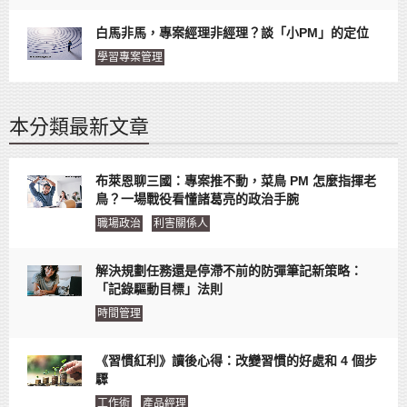
白馬非馬，專案經理非經理？談「小PM」的定位
學習專案管理
本分類最新文章
布萊恩聊三國：專案推不動，菜鳥 PM 怎麼指揮老
鳥？一場戰役看懂諸葛亮的政治手腕
職場政治
利害關係人
解決規劃任務還是停滯不前的防彈筆記新策略：
「記錄驅動目標」法則
時間管理
《習慣紅利》讀後心得：改變習慣的好處和 4 個步
驟
工作術
產品經理