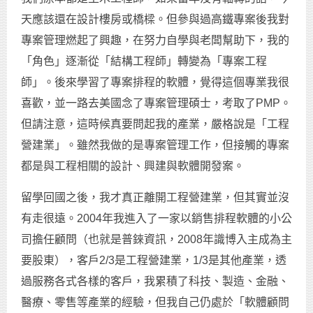
天應該還在設計樓房或橋樑。但參與過高鐵專案後我對
專案管理燃起了興趣，在努力自學與老闆幫助下，我的
「角色」逐漸從「結構工程師」轉變為「專案工程
師」。後來學習了專案排程的軟體，覺得這個專業我很
喜歡，並一路去美國念了專案管理碩士，考取了PMP。
但請注意，這時候真要問起我的產業，嚴格說是「工程
營建業」。雖然我做的是專案管理工作，但接觸的專案
都是與工程相關的設計、興建與軟體開發案。
留學回國之後，我才真正離開工程營建業，但其實並沒
有走很遠。2004年我進入了一家以銷售排程軟體的小公
司擔任顧問（也就是普錸資訊，2008年識博入主成為主
要股東），客戶2/3是工程營建業，1/3是其他產業，透
過服務各式各樣的客戶，我累積了科技、製造、金融、
醫療、零售等產業的經驗，但我自己仍處於「軟體顧問