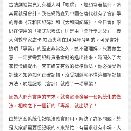
古裝劇裡常見到有種人叫「帳房」，埋頭寫著帳冊，這
其實就是會計。我在網路查到中國在唐代就有了會計學
的專書《元和國記簿》和《太和國記簿》。今日會計學
仍在使用的「複式記帳法」則是由「會計學之父」：義
大利數學家盧卡.帕西奧利在1494年發明的。可見會計
這項「專業」的歷史非常悠久，這不難理解，只要做生
意，一定就需要記錄貨品金錢的進出往來，時間久了大
家慢慢研擬出一套正確又有效的標準做法，你必須受過
訓練才知道如何正確記帳，沒受訓練就不懂這標準記帳
方法，於是記帳（會計）就成了一項專業！
因為人們有實際的需求，就會逐漸發展一套系統化的做
法，相應之下一個新的「專業」就出現了！
由於這套系統化記帳法確實好用，解決了許多問題，於
是大家都需要懂記帳的人來幫忙。有需求就有市場，大