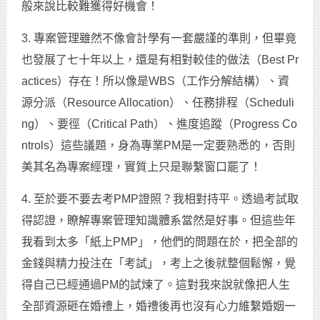
般來說比較難獲得好機會！
3. 專案管理雖然不像會計學有一套嚴謹的準則，但畢竟
也發展了七十年以上，還是有相對較佳的做法（Best Pr
actices）存在！所以像是WBS（工作分解結構）、資
源分派（Resource Allocation）、任務排程（Scheduli
ng）、要徑（Critical Path）、進度追蹤（Progress Co
ntrols）這些議題，身為專業PM是一定要熟悉的，否則
美其名為專案經理，實質上只是聯繫窗口罷了！
4. 至於要不要去考PMP證照？我相對持平。透過考試取
得認證，瞭解專案管理知識體系當然是好事。但這些年
我看到太多「紙上PMP」，他們的問題在於，把全部的
金錢與精力投注在「考試」，考上之後就整個鬆懈，覺
得自己已經通過PM的試煉了。這對我來說就像把人生
全部資源砸在婚禮上，婚禮後再也沒有心力維繫婚姻一