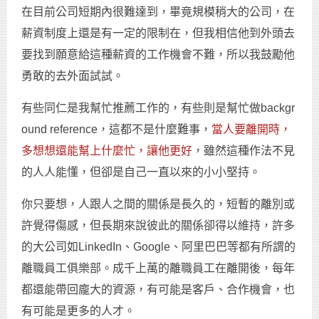
在目前公司短期內很難達到，畢竟規模稍大的公司，在
薪資制度上還是有一定的限制在，但我相信他到外頭去
要找到願意給這種薪資的工作機會不難，所以我鼓勵他
勇敢的去外面試試。
有些同仁是我幫忙推薦工作的，有些則是幫忙做backgr
ound reference，這都不是什麼難事，
當人要離開時，
多想想還能幫上什麼忙，讓他更好
，雖然這種作法不見
的人人能懂，但卻是自己一直以來的小小堅持。
你只要想，人跟人之間的關係是長久的，短暫的離別或
許覺得傷感，但長期來說彼此的關係卻得以維持，許多
的大公司如LinkedIn、Google、阿里巴巴等都有所謂的
離職員工俱樂部。成千上萬的離職員工在離開後，每年
都還能帶回龐大的資源，有可能是客戶、合作機會，也
有可能是更多的人才。