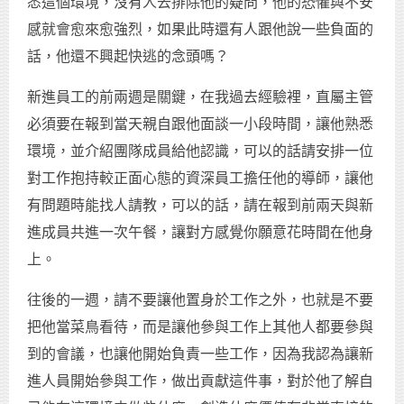
悉這個環境，沒有人去排除他的疑問，他的恐懼與不安
感就會愈來愈強烈，如果此時還有人跟他說一些負面的
話，他還不興起快逃的念頭嗎？
新進員工的前兩週是關鍵，在我過去經驗裡，直屬主管
必須要在報到當天親自跟他面談一小段時間，讓他熟悉
環境，並介紹團隊成員給他認識，可以的話請安排一位
對工作抱持較正面心態的資深員工擔任他的導師，讓他
有問題時能找人請教，可以的話，請在報到前兩天與新
進成員共進一次午餐，讓對方感覺你願意花時間在他身
上。
往後的一週，請不要讓他置身於工作之外，也就是不要
把他當菜鳥看待，而是讓他參與工作上其他人都要參與
到的會議，也讓他開始負責一些工作，因為我認為讓新
進人員開始參與工作，做出貢獻這件事，對於他了解自