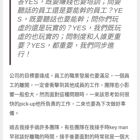
答YES，既要賺錢也要培訓；問要
聽話的員工還是要能幹的員工？YE
S，既要聽話也要能幹；問你們玩
虛的還是玩實的？YES，我們既玩
虛的也玩實的；問制度和人誰更重
要？YES，都重要，我們同步進
行！
公司的目標要達成，員工的職業發展也要滿足，一個員
工的離開，一定會衝擊到其他成員的工作，團隊愈小影
響一般愈大，然而面對這種問題時，一來該思考如何很
快的pick-up他所負責的工作，二來也要為下次做好準
備。
過去我接手過許多團隊，有些團隊在我接手時key man
早就談好離職的時間，接手後要面對的時常就是一個大