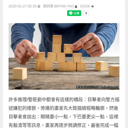
2020-01-27 05:30
姚詩豪 BRYAN YAO
24256
許多推理/警匪劇中都會有這樣的橋段：目擊者向警方描
述嫌犯的樣貌，旁邊的畫家先大致描繪粗略輪廓，然後
目擊者會說出：眼睛要小一點，下巴要更尖一點，這裡
有鬍渣等等訊息，畫家再逐步微調修正，最後完成一幅