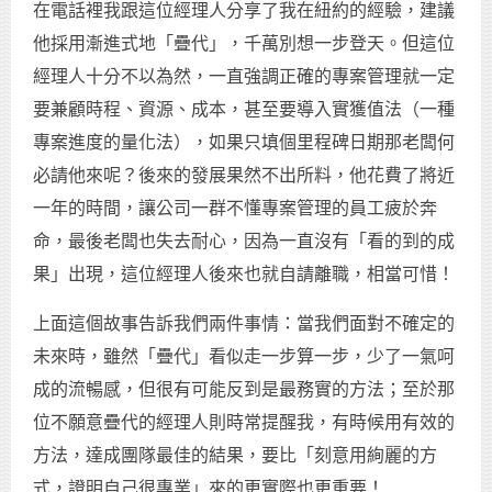
在電話裡我跟這位經理人分享了我在紐約的經驗，建議
他採用漸進式地「疊代」，千萬別想一步登天。但這位
經理人十分不以為然，一直強調正確的專案管理就一定
要兼顧時程、資源、成本，甚至要導入實獲值法（一種
專案進度的量化法），如果只填個里程碑日期那老闆何
必請他來呢？後來的發展果然不出所料，他花費了將近
一年的時間，讓公司一群不懂專案管理的員工疲於奔
命，最後老闆也失去耐心，因為一直沒有「看的到的成
果」出現，這位經理人後來也就自請離職，相當可惜！
上面這個故事告訴我們兩件事情：當我們面對不確定的
未來時，雖然「疊代」看似走一步算一步，少了一氣呵
成的流暢感，但很有可能反到是最務實的方法；至於那
位不願意疊代的經理人則時常提醒我，有時候用有效的
方法，達成團隊最佳的結果，要比「刻意用絢麗的方
式，證明自己很專業」來的更實際也更重要！