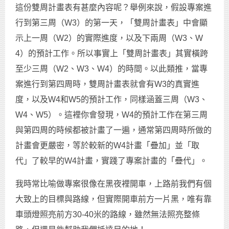
這份雙周計畫表有甚麼內容呢？舉例來說，假設專案進
行到第三周（W3）的第一天，「雙周計畫表」中會顯
示上一周（W2）的實際進度，以及下兩周（W3、W
4）的預計工作。所以事實上「雙周計畫表」其實橫跨
至少三周（W2、W3、W4）的時間。以此類推，當專
案進行到第四周時，雙周計畫表就會有W3的真實進
度，以及W4和W5的預計工作，同樣涵蓋三周（W3、
W4、W5）。這裡你會發現，W4的預計工作在第三周
與第四周的時候都被計畫了一遍，通常第四周時所做的
計畫會更嚴密，等於較新的W4計畫「疊加」並「取
代」了較早的W4計畫，實踐了專案計畫的「疊代」。
我時常比喻做專案很像在黑夜裡開車，上路前我們有個
大致上的目標與路線，但實際開車前方一片黑，唯有靠
車頭燈照亮前方30-40米的路線，雖然無法照亮整條