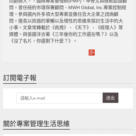
同創辦人、、國際專案管理師(PMP)、甲骨文與微軟認證顧
問。曾任紐約市環保署顧問、MWH Global, Inc.專案控制經
理，參與國內外多項大型專案並擔任百大企業之諮詢顧
問。擅長以詼諧的筆觸以及理性的思維來探討生活中的大
小事。文章常轉載於《商周》、《天下》、《經理人》等
媒體。與張國洋合著《三年後你的工作還在嗎？》以及
《沒了名片，你還剩下什麼？》。
訂閱電子報
送出
關於專案管理生活思維