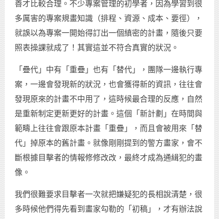
善才比較合理。不少專案管理的初學者，因為學習到很
多厲害的專案規畫知識（排程、資源、成本、要徑），
就誤以為專案一開始得訂出一個縝密的計畫，隨後只要
照表操課就成了！其實這並不符合真實的狀況。
「疊代」中有「重疊」也有「替代」，團隊一邊執行專
案，一邊會發現新的狀況，也會獲得新的資訊，往往會
發現原來的計畫不中用了，這時候最合理的反應，自然
是重新制定更新更好的計畫。這個「新計劃」在時間與
範疇上往往會跟原本計畫「重疊」，而且會被用來「替
代」掉原本的舊計畫。就像剛剛提到的警方畫家，會不
斷根據目擊者的情報修修改改，最終才成為通緝犯的畫
像。
我們很難要求目擊者一次就把嫌疑犯的長相說清楚，很
多時候他們得先看到畫家勾勒的「初稿」，才有辦法說