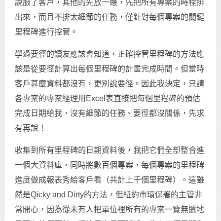
說服了客戶，其他的先放一邊，先把所有專案的時程排
出來，而且不排太細節的任務，僅針對每個專案的關鍵
里程碑進行控管。
學過要徑的讀友應該會知道，正確控管里程碑的方法應
該是從要徑計算出每個里程碑的計畫完成時間。但當時
客戶甚麼資料都沒有，更別說要徑。因此我決定，只請
各專案的專案經理用Excel表直接把每個里程碑的預估
完成日期給我，沒有細節的任務、要徑都沒關係，先求
有再說！
收集到所有里程碑的日期資料後，我把它們全部整合進
一個大資料庫，同時將數百個專案，每個專案的里程碑
進度做成報表秀給客戶看（共計上千個里程碑）。這雖
然是Qicky and Dirty的方法，但紐約市環保署的主管非
常開心，因為從未有人把單位裡所有的專案一覽無遺地