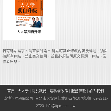
大人學獨自升級
若有轉貼需求，請來信討論。 轉貼時禁止修改內容及標題、須保
持所有連結、禁止商業使用，並且必須註明原文標題、連結、及
作者訊息。
首頁
|
大人學
|
關於我們
|
隱私權政策
|
服務條款
|
加入我們
識博管理顧問公司 台北市大安區仁愛路四段107號9樓 02-2711-
2720
info@ftpm.com.tw