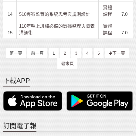
實體
14
510專案監管的系統思考與規則設計
課程
7.0
110年輕上班族必備的數據整理與圖表
實體
15
溝通術
課程
7.0
第一頁
前一頁
1
2
3
4
5
下一頁
最末頁
下載APP
訂閱電子報