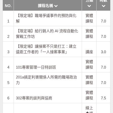
分類
時數
NO.
課程名稱
【限定場】職場爭議事件的預防與化
實體
1
解
課程
7.0
【限定場】給行銷人的 AI 流程自動化
實體
2
實戰工作坊
課程
7.0
【限定場】讓接案不只是打工：建立
3
遠距工作者的「一人接案事業」
講座
3.0
實體
4
101專案管理一日特訓班
課程
7.0
201a搞定利害關係人所需的職場政治
實體
5
力
課程
7.0
實體
6
302專案的談判與協商
課程
7.5
線上