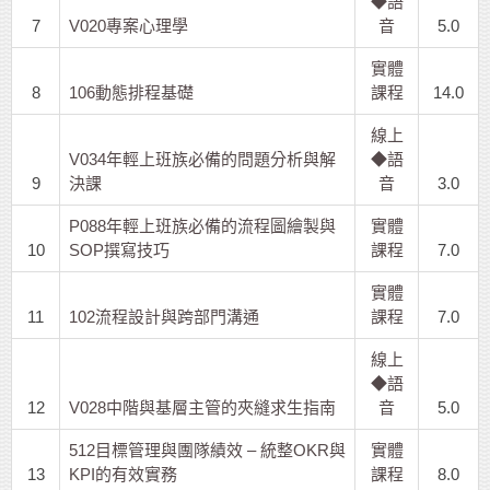
◆語
7
V020專案心理學
音
5.0
實體
8
106動態排程基礎
課程
14.0
線上
V034年輕上班族必備的問題分析與解
◆語
9
決課
音
3.0
P088年輕上班族必備的流程圖繪製與
實體
10
SOP撰寫技巧
課程
7.0
實體
11
102流程設計與跨部門溝通
課程
7.0
線上
◆語
12
V028中階與基層主管的夾縫求生指南
音
5.0
512目標管理與團隊績效 – 統整OKR與
實體
13
KPI的有效實務
課程
8.0