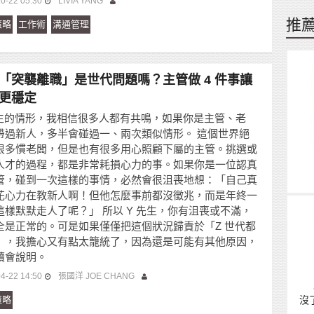
0-22 05:30
LIVIA YANG
推
策略
工作術
溝通管理
「突襲離職」是世代問題嗎？主管做 4 件事讓
更穩定
先生的情形，我相信很多人都有共鳴，如果你是主管、老
帶過新人，多半會碰過一、兩次類似情形。 這個世界絕
很多慣老闆，但是也有很多用心照顧下屬的主管。挑選或
人才的過程，都是非常耗損心力的事。如果你是一位認真
管，碰到一次這樣的事情，必然會很沮喪地想：「自己真
花心力在教新人啊！但他怎麼事前都沒徵兆，而是年終一
這樣默默走人了呢？」 所以 Y 先生，你有沮喪或不滿，
全是正常的。可是如果僅僅把這個狀況歸責於「Z 世代都
」，我擔心又有點太籠統了，因為還是可能有其他原因，
續會說明。
4-22 14:50
張國洋 JOE CHANG
策略
沒