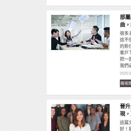
部屬
曲，
很多
這不
的新
客戶
把一
我們
2025-0
職場
晉升
現，
這篇文
好！