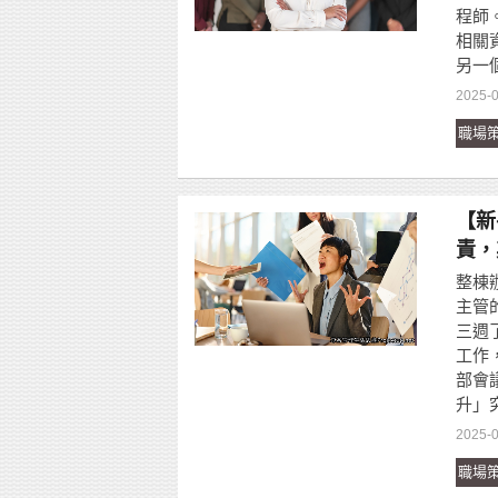
程師
相關
另一
2025-0
職場
【新
責，
整棟
主管的
三週了
工作
部會
升」
2025-0
職場