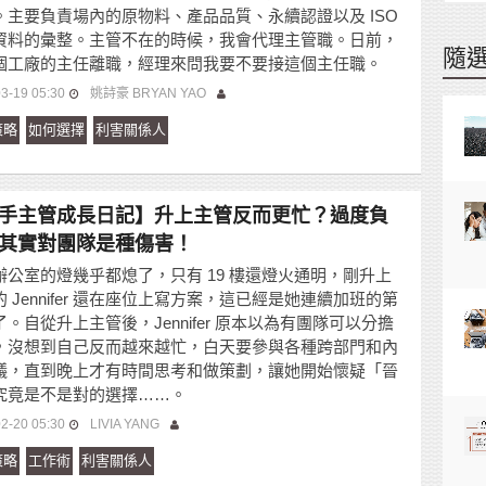
。主要負責場內的原物料、產品品質、永續認證以及 ISO
資料的彙整。主管不在的時候，我會代理主管職。日前，
隨
個工廠的主任離職，經理來問我要不要接這個主任職。
3-19 05:30
姚詩豪 BRYAN YAO
策略
如何選擇
利害關係人
手主管成長日記】升上主管反而更忙？過度負
其實對團隊是種傷害！
辦公室的燈幾乎都熄了，只有 19 樓還燈火通明，剛升上
 Jennifer 還在座位上寫方案，這已經是她連續加班的第
。自從升上主管後，Jennifer 原本以為有團隊可以分擔
，沒想到自己反而越來越忙，白天要參與各種跨部門和內
議，直到晚上才有時間思考和做策劃，讓她開始懷疑「晉
究竟是不是對的選擇……。
2-20 05:30
LIVIA YANG
策略
工作術
利害關係人