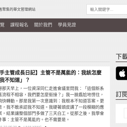
者聚集的華文管理網站
覽
課程報名
關於我們
學員見證
下載
手主管成長日記】主管不是萬能的：我該怎麼
我不知道」？
得那天早上，一位資深同仁走進會議室問我：「這個新系
訂
舊流程不相容，我們要怎麼銜接？」我一臉尷尬地愣住，
飛快轉動。那是我第一次意識到：我根本不知道答案。更
是，我不敢承認我不知道。我硬著頭皮講了一段模糊的應
案，結果讓整個部門多做了三天白工。從那之後，我學會
件事：主管不是萬能的。也不需要是。