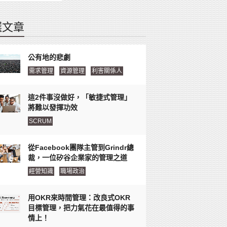
選文章
公有地的悲劇
需求管理
資源管理
利害關係人
這2件事沒做好，「敏捷式管理」
將難以發揮功效
SCRUM
從Facebook團隊主管到Grindr總
裁，一位矽谷企業家的管理之道
經營知識
職場政治
用OKR來時間管理：改良式OKR
目標管理，把力氣花在最值得的事
情上！