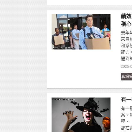
績效
穫心
去年
來自
和系
能力
遇到
2025-0
職場
有一
有一
案。
程、
都在