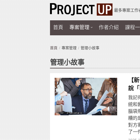
最多專案工作
首頁
專案管理
作者介紹
課程一
首頁
專案管理
管理小故事
管理小故事
【新
說「
我記
統和
腦袋
糟的
對方
了一