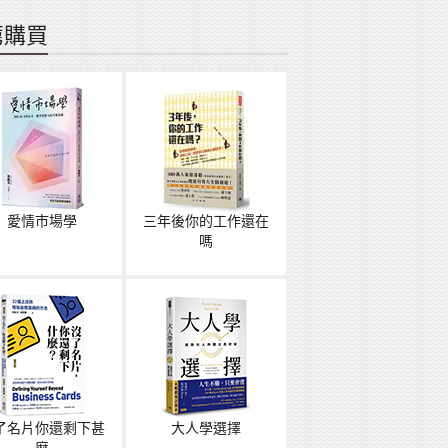
薦購買
愛情市場學
三年後你的工作還在
嗎
了名片你還剩下甚
大人學選擇