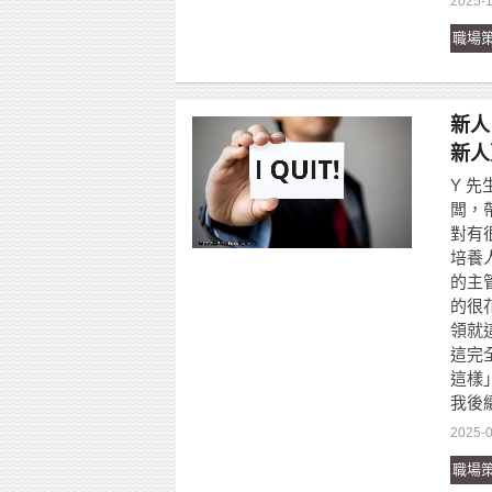
2025-1
職場
新人
新人
Y 
闆，
對有
培養
的主
的很
領就
這完
這樣
我後
2025-0
職場