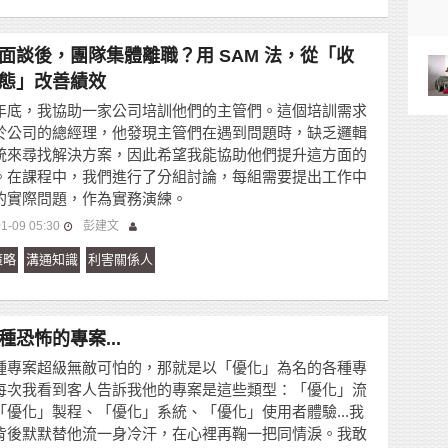
面談後，團隊集體離職？用 SAM 法，從「收
態」改善績效
年底，我協助一家公司培訓他們的主管們。這個培訓需求
於公司的總經理，他發現主管們在遇到問題時，缺乏邏輯
統來尋找解決方案，因此希望我能協助他們提升這方面的
。在課程中，我們進行了分組討論，每組需要提出工作中
的實際問題，作為實務演練。
1-09 05:30
彭建文
策略
溝通知識
利害關係人
種恐怖的專案...
種專案超級無敵可怕的，那就是以「優化」為名的各種專
每次我看到客人告訴我他的專案是這些類型：「優化」流
「優化」製程、「優化」系統、「優化」使用者體驗...我
背後默默替他流一身冷汗，在心裡再鞠一把同情淚。我敢