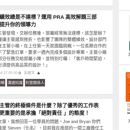
績效總是不達標？運用 PRA 高效解題三部
提升你的領導力
主管發現，交辦任務後，部屬經常無法達標，該怎麼辦？
僅讓主管感到挫折，也影響了團隊的整體績效。設計部門
任主管小楊，在上任第一天就面臨挑戰。一位長期合作的
下了緊急訂單，要求一週內完成多個設計專案。主管小楊
部分任務交給部屬小陳，並特別叮囑：「客戶時間緊迫，
必須提供高品質的設計！」
4-17 05:30
彭建文
策略
溝通知識
利害關係人
主管的終極條件是什麼？除了優秀的工作表
更重要的是承擔「絕對責任 」的態度！
章，我想回答一位學員的問題。Joe and Bryan 你們
我是 Steven（化名），目前我在南部的一間工廠擔任工