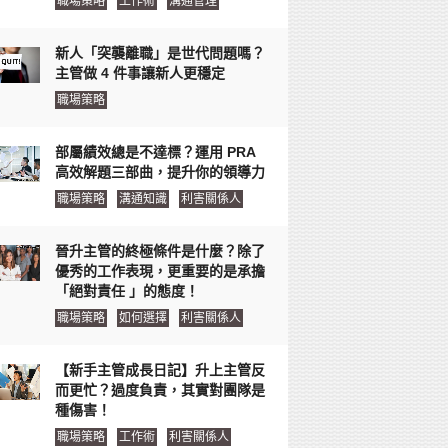
職場策略
工作術
溝通管理
新人「突襲離職」是世代問題嗎？
主管做 4 件事讓新人更穩定
職場策略
部屬績效總是不達標？運用 PRA
高效解題三部曲，提升你的領導力
職場策略
溝通知識
利害關係人
晉升主管的終極條件是什麼？除了
優秀的工作表現，更重要的是承擔
「絕對責任 」的態度！
職場策略
如何選擇
利害關係人
【新手主管成長日記】升上主管反
而更忙？過度負責，其實對團隊是
種傷害！
職場策略
工作術
利害關係人