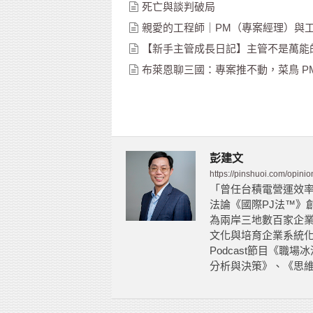
死亡與談判破局
親愛的工程師｜PM（專案經理）與工程
【新手主管成長日記】主管不是萬能
布萊恩聊三國：專案推不動，菜鳥 P
彭建文
https://pinshuoi.com/opinio
「曾任台積電營運效
法論《國際PJ法™》創
為兩岸三地數百家企
文化與培育企業系統化
Podcast節目《職
分析與決策》、《思