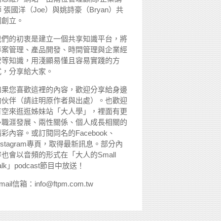
 張國洋（Joe）與姚詩豪（Bryan）共
同創立。
我們的初衷是建立一個共享知識平台，將
專案管理、產品開發、時間管理與企業經
營等知識，用淺顯易懂且容易實踐的方
式，分享給大家。
如果您喜歡這裡的內容，歡迎分享給身邊
的伙伴（請註明原作者與出處）。也歡迎
有空來逛逛姊妹站「大人學」，裡面有更
多職涯發展、兩性關係、個人成長相關的
精彩內容。或訂閱同名的Facebook、
nstagram專頁，取得最新訊息。部分內
容也會以音頻的形式在「大人的Small
alk」podcast節目中放送！
mail信箱：info@ftpm.com.tw