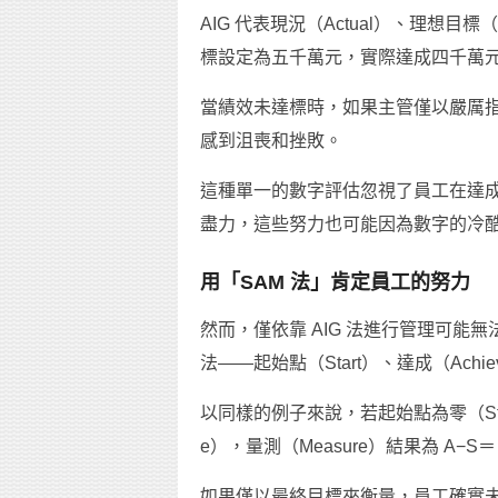
AIG 代表現況（Actual）、理想目
標設定為五千萬元，實際達成四千萬
當績效未達標時，如果主管僅以嚴厲
感到沮喪和挫敗。
這種單一的數字評估忽視了員工在達
盡力，這些努力也可能因為數字的冷
用「SAM 法」肯定員工的努力
然而，僅依靠 AIG 法進行管理可能
法——起始點（Start）、達成（Achie
以同樣的例子來說，若起始點為零（Sta
e），量測（Measure）結果為 A
如果僅以最終目標來衡量，員工確實未