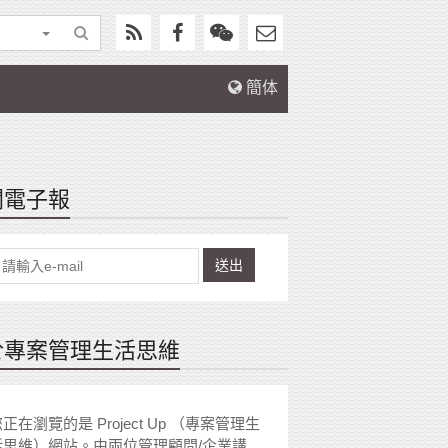
簡体
閱電子報
送出
於專案管理生活思維
正在瀏覽的是 Project Up （專案管理生
活思維）網站。由兩位管理顧問/企業講