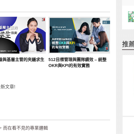
推
中階與基層主管的夾縫求生
512目標管理與團隊績效 – 統整
OKR與KPI的有效實務
新文章!
，而在看不見的專業邏輯