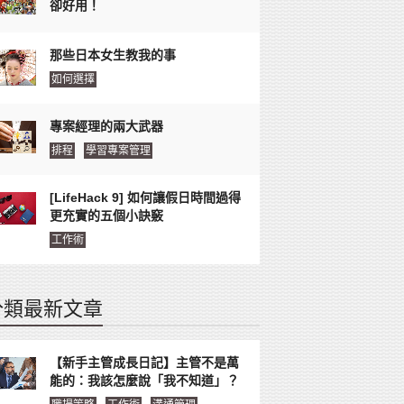
卻好用！
那些日本女生教我的事
如何選擇
專案經理的兩大武器
排程
學習專案管理
[LifeHack 9] 如何讓假日時間過得
更充實的五個小訣竅
工作術
分類最新文章
【新手主管成長日記】主管不是萬
能的：我該怎麼說「我不知道」？