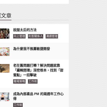
選文章
說服太后的方法
向上管理
利害關係人
溝通管理
為什麼我不推薦敏捷開發
老在舊問題打轉？解決問題就靠
「邏輯閉環」深挖根本，找到「甜
蜜點」一招擊破
職場策略
工作術
成為內部產品 PM 的兩週年工作心
得
工作術