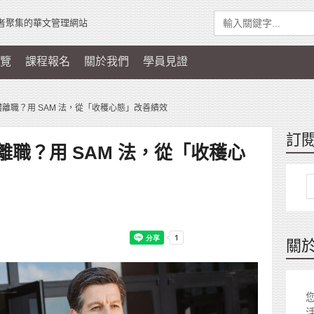
者聚集的華文管理網站
覽
課程報名
關於我們
學員見證
離職？用 SAM 法，從「收穫心態」改善績效
訂
職？用 SAM 法，從「收穫心
關
您