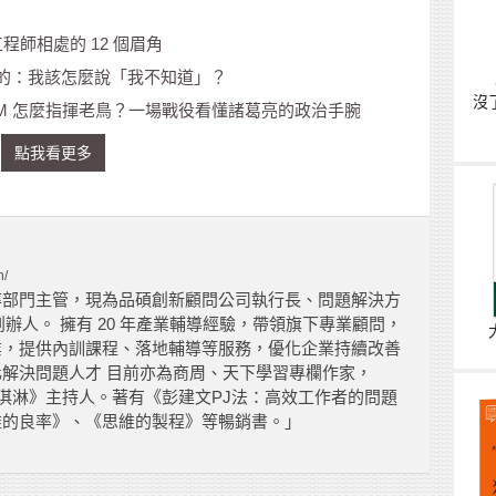
師相處的 12 個眉角
的：我該怎麼說「我不知道」？
沒
M 怎麼指揮老鳥？一場戰役看懂諸葛亮的政治手腕
點我看更多
n/
率部門主管，現為品碩創新顧問公司執行長、問題解決方
辦人。 擁有 20 年產業輔導經驗，帶領旗下專業顧問，
業，提供內訓課程、落地輔導等服務，優化企業持續改善
解決問題人才 目前亦為商周、天下學習專欄作家，
場冰淇淋》主持人。著有《彭建文PJ法：高效工作者的問題
維的良率》、《思維的製程》等暢銷書。」