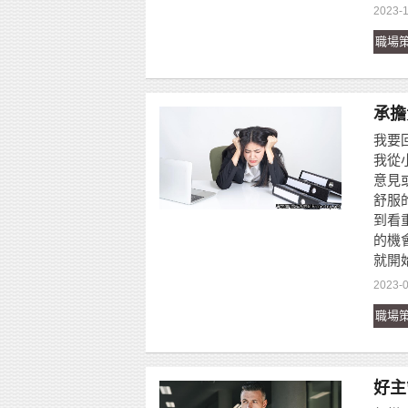
2023-1
職場
承擔
我要回
我從
意見
舒服
到看
的機
就開
2023-0
職場
好主