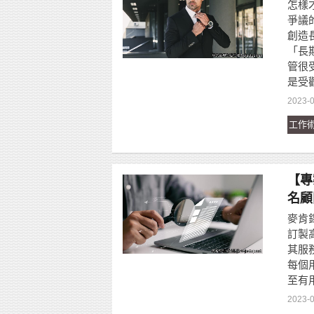
怎樣
爭議
創造
「長
管很
是受
2023-0
工作
【專
名顧
麥肯
訂製
其服
每個
至有
2023-0