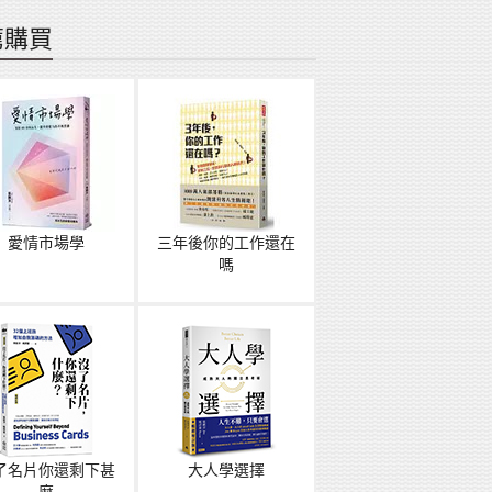
薦購買
愛情市場學
三年後你的工作還在
嗎
了名片你還剩下甚
大人學選擇