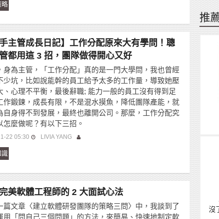
策略
推
手主管成長日記】工作分配原來大有學問！聰
管都用這 3 招，團隊做得開心又好
，身為主管，「工作分配」真的是一門大學問，我也曾經
不少坑，比如說能幹的員工給予太多的工作量，導致她壓
大、心理不平衡，最後辭職; 能力一般的員工沒有得到足
工作鍛鍊，成長有限，不是混水摸魚，降低團隊產能，就
為自身得不到發展，最終也離開公司。那麼，工作分配究
以怎麼做呢？有以下三招。
1-22 05:30
LIVIA YANG
知識
完美軟體工程師的 2 大面試心法
一篇文章〈建立軟體研發團隊的策略三問〉中，我談到了
沒
運用「問自己三個問題」的方法，來簡易、快速地制定軟