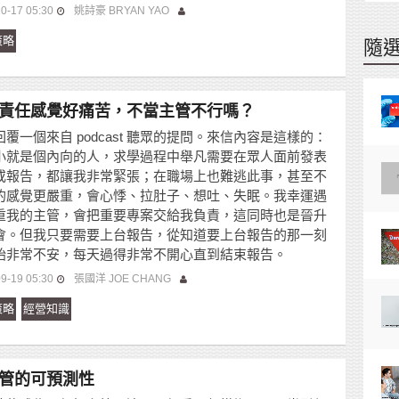
0-17 05:30
姚詩豪 BRYAN YAO
策略
隨
責任感覺好痛苦，不當主管不行嗎？
覆一個來自 podcast 聽眾的提問。來信內容是這樣的：
小就是個內向的人，求學過程中舉凡需要在眾人面前發表
或報告，都讓我非常緊張；在職場上也難逃此事，甚至不
的感覺更嚴重，會心悸、拉肚子、想吐、失眠。我幸運遇
重我的主管，會把重要專案交給我負責，這同時也是晉升
會。但我只要需要上台報告，從知道要上台報告的那一刻
始非常不安，每天過得非常不開心直到結束報告。
9-19 05:30
張國洋 JOE CHANG
策略
經營知識
管的可預測性