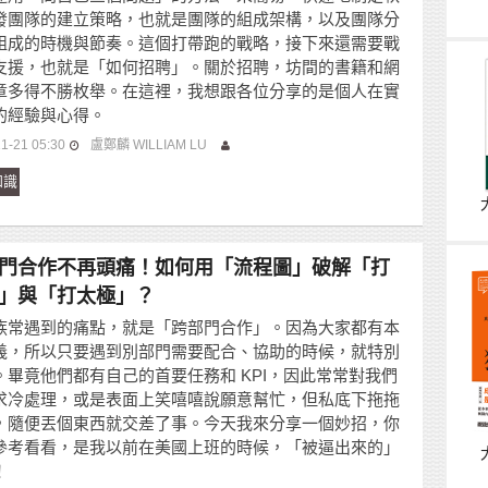
發團隊的建立策略，也就是團隊的組成架構，以及團隊分
組成的時機與節奏。這個打帶跑的戰略，接下來還需要戰
支援，也就是「如何招聘」。關於招聘，坊間的書籍和網
章多得不勝枚舉。在這裡，我想跟各位分享的是個人在實
的經驗與心得。
1-21 05:30
盧鄭麟 WILLIAM LU
知識
門合作不再頭痛！如何用「流程圖」破解「打
」與「打太極」？
族常遇到的痛點，就是「跨部門合作」。因為大家都有本
義，所以只要遇到別部門需要配合、協助的時候，就特別
。畢竟他們都有自己的首要任務和 KPI，因此常常對我們
求冷處理，或是表面上笑嘻嘻說願意幫忙，但私底下拖拖
，隨便丟個東西就交差了事。今天我來分享一個妙招，你
參考看看，是我以前在美國上班的時候，「被逼出來的」
！