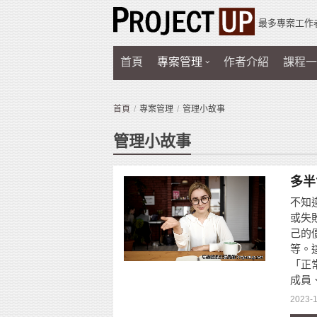
最多專案工作
首頁
專案管理
作者介紹
課程一
首頁
專案管理
管理小故事
管理小故事
多半
不知
或失
己的
等。
「正
成員、
2023-1