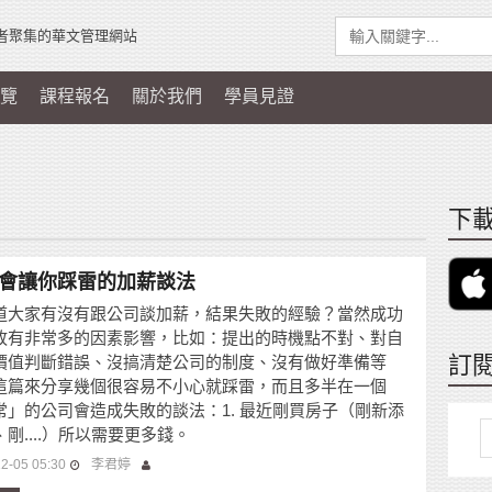
者聚集的華文管理網站
覽
課程報名
關於我們
學員見證
下載
會讓你踩雷的加薪談法
道大家有沒有跟公司談加薪，結果失敗的經驗？當然成功
敗有非常多的因素影響，比如：提出的時機點不對、對自
訂
價值判斷錯誤、沒搞清楚公司的制度、沒有做好準備等
這篇來分享幾個很容易不小心就踩雷，而且多半在一個
常」的公司會造成失敗的談法：1. 最近剛買房子（剛新添
剛....）所以需要更多錢。
2-05 05:30
李君婷