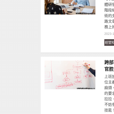
體研
階段
術的
路文
務上
2023-1
經營
跨部
官腔
上班
位主
麻煩
的要
拉拉
不妨
技能