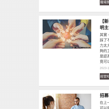
職場
【新
明主
其實
踩了
力太
夠的
是認
竟可
2023-1
經營
招募
在上
可以