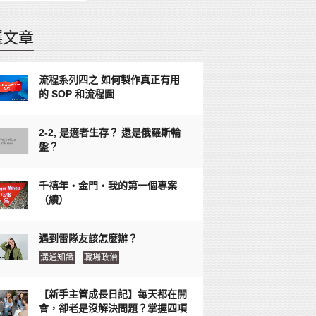
選文章
流程系列四之 如何製作真正有用
的 SOP 和流程圖
2-2, 是適者生存？ 還是俄羅斯輪
盤？
千禧年‧金門‧我的第一個專案
（續）
遇到雷隊友該怎麼辦？
溝通知識
職場政治
【新手主管成長日記】每天都在開
會，卻老是沒解決問題？掌握四項