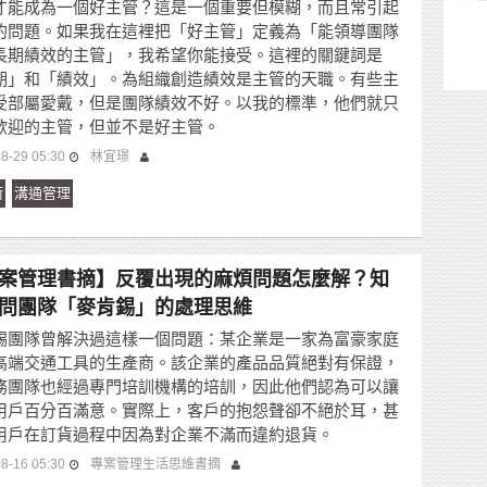
才能成為一個好主管？這是一個重要但模糊，而且常引起
的問題。如果我在這裡把「好主管」定義為「能領導團隊
長期績效的主管」，我希望你能接受。這裡的關鍵詞是
期」和「績效」。為組織創造績效是主管的天職。有些主
受部屬愛戴，但是團隊績效不好。以我的標準，他們就只
歡迎的主管，但並不是好主管。
8-29 05:30
林宜璟
術
溝通管理
案管理書摘】反覆出現的麻煩問題怎麼解？知
問團隊「麥肯錫」的處理思維
錫團隊曾解決過這樣一個問題：某企業是一家為富豪家庭
高端交通工具的生產商。該企業的產品品質絕對有保證，
務團隊也經過專門培訓機構的培訓，因此他們認為可以讓
用戶百分百滿意。實際上，客戶的抱怨聲卻不絕於耳，甚
用戶在訂貨過程中因為對企業不滿而違約退貨。
8-16 05:30
專案管理生活思維書摘