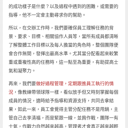
的成功樣子是什麼？以及過程中遇到的困難，或需要的
指導，他不一定會主動尋求你的幫助。
所以，在交辦工作時，我們要確保員工理解任務的背
景、要求、目標、相關協作人員等，當所有成員都清晰
了解整體工作目標以及每人擔當的角色時，整個團隊便
會合作無間，發揮出最高水準。尤其當分配看起來較繁
重或重複性高的任務時，這一點至為重要，有助提高士
氣和凝聚力。
再來，我們要
做好過程管理，定期跟進員工執行的情
況
，像教練帶領球隊一樣，看似放手但又時刻掌握每個
成員的情況，適時給予指導和資源支持，共同去拿結
果，如此一來，員工會覺得主管分配任務不是甩鍋，主
管自己去享清福，而是緊跟一線，並肩作戰，團隊一有
士氣，作戰力自然越來越高，管理者才會真正越來越輕