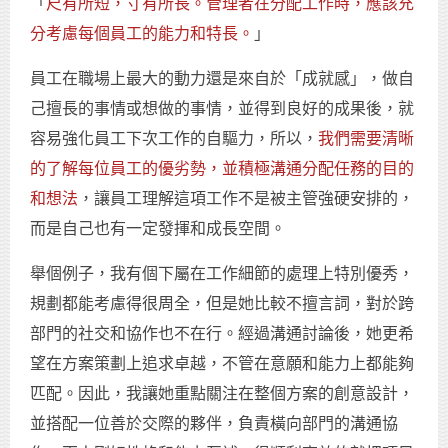
「
尺有所短，寸有所長。管理者在分配工作時，應該充
分考慮每個員工的能力和特長。
」
員工在職場上最大的動力還是來自於「成就感」，做自
己擅長的事情或想做的事情，並得到良好的成果後，就
容易強化員工下次工作的自驅力，所以，
我們需要清晰
的了解每位員工的優劣勢，並積極溝通分配任務的目的
和想法
，讓員工理解這項工作不是被主管強硬安排的，
而是自己也有一定發揮和成長空間。
舉個例子，我有個下屬在工作細節的處理上特別優秀，
規劃都能考慮得很周全，但是她比較不擅言詞，對於跨
部門的社交和協作也不在行。經過溝通討論後，她更希
望在方案策劃上追求卓越，不管在意願和能力上都能夠
匹配。因此，我讓她重點關注在整個方案的創意設計，
並搭配一位善於交際的夥伴，負責橫向部門的溝通協