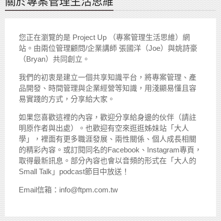
關於專案管理生活思維
您正在瀏覽的是 Project Up （專案管理生活思維）網
站。由兩位管理顧問/企業講師 張國洋（Joe）與姚詩豪
（Bryan）共同創立。
我們的初衷是建立一個共享知識平台，將專案管理、產
品開發、時間管理與企業經營等知識，用淺顯易懂且容
易實踐的方式，分享給大家。
如果您喜歡這裡的內容，歡迎分享給身邊的伙伴（請註
明原作者與出處）。也歡迎有空來逛逛姊妹站「大人
學」，裡面有更多職涯發展、兩性關係、個人成長相關
的精彩內容。或訂閱同名的Facebook、Instagram專頁，
取得最新訊息。部分內容也會以音頻的形式在「大人的
Small Talk」podcast節目中放送！
Email信箱：info@ftpm.com.tw