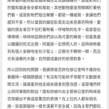
原來貓科動物都是獨來獨往走低調路線的，這樣對牠們
狩獵和貓身安全都有幫助。其他動物要是用眼睛盯著他
們看，或是對牠們發出聲響，都是一種威脅，會讓他們
感到不安。所以當我的貓從臥室走出來見客的時候，愛
貓的朋友會忍不住盯著牠看，呼喊牠的名字，或是發出
嘖嘖嘖，咪咪咪這類他們自以為可愛的聲音，但當真愛
以騷擾的形式出現，阿貓是一定想閃人的。這時候牠看
到有個人安靜地坐在沙發上，正眼也不瞧牠一眼，而且
也有溫暖的大腿，自然變成最好的依偎對象。
所以回到妳的問題，我猜想是否妳在辦公室時不像妳在
餐廳時一樣開朗健談？有沒有可能妳平常都不主動跟老
闆交流，遠遠看到他走過來還會刻意改道，或是嘎然終
止與同事間的對話？還有妳被叫去主管辦公室的時候是
否常顯出不爽或是驚恐的表情？在上位的人都有個毛
病，就是跟貓咪一樣充滿著不安全感，因為主管們都知