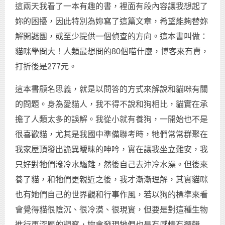
這兩天我看了一本有趣的書，裡面有段內容讓我想起了
妳的困擾，因此特別為妳寫了這篇文章，希望能夠替妳
解開謎團，或至少提供一個偵查的方向。這本書叫做：
貓咪學問大！人類最想問的80個喵什麼，博客來有賣，
打折後是277元。
這本書顧名思義，就是以問答的方式來解說和貓咪有關
的問題。身為愛貓人，我不得不說和狗相比，貓實在承
擔了人類太多的誤解。我從小就有養狗，一開始也不是
很喜歡貓，尤其是我國中準備聯考時，牠們常常群聚在
我家屋頂發出詭異曖昧的呻吟，實在讓我坐立難安，我
只好對牠們潑冷水驅離，然後自己去沖冷水澡。但後來
養了貓，和牠們更親近之後，我才漸漸理解，其實貓咪
也有她們自己的世界觀和行事作風，若以狗的標準來看
會覺得貓很陰沉、很冷漠、很現實，但要是對這種生物
進行更深層的觀察，妳會發現牠們也是有感情有邏輯