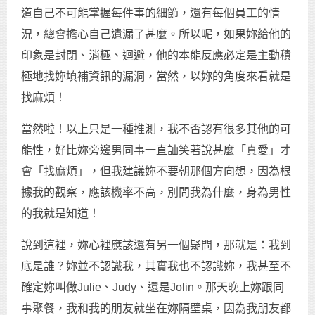
道自己不可能掌握每件事的細節，還有每個員工的情
況，總會擔心自己遺漏了甚麼。所以呢，如果妳給他的
印象是封閉、消極、迴避，他的本能反應必定是主動積
極地找妳填補資訊的漏洞，當然，以妳的角度來看就是
找麻煩！
當然啦！以上只是一種推測，我不否認有很多其他的可
能性，好比妳旁邊男同事一直訕笑著說甚麼「真愛」才
會「找麻煩」，但我建議妳不要朝那個方向想，因為根
據我的觀察，應該機率不高，別問我為什麼，身為男性
的我就是知道！
說到這裡，妳心裡應該還有另一個疑問，那就是：我到
底是誰？妳並不認識我，其實我也不認識妳，我甚至不
確定妳叫做Julie、Judy、還是Jolin。那天晚上妳跟同
事聚餐，我和我的朋友就坐在妳隔壁桌，因為我朋友都