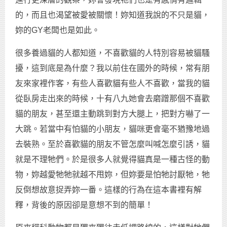
的，而且也渴望被愛被關懷！妳知道我說的不只是貓，
妳的GY老闆也是如此。
很多養過貓的人都知道，不喜歡貓的人特別容易被貓騷
擾，這到底是為什麼？我以前住在國外的時候，常有朋
友來家裡作客，有些人喜歡貓有些人不喜歡，當我的貓
從臥房走出來的時候，十有八九她會去磨蹭那個不喜歡
貓的朋友，甚至還主動跳到對方大腿上，把對方嚇了一
大跳。若當中有怕貓的小朋友，貓咪更會毫不猶豫地過
去裝熟。至於喜歡貓的朋友不管怎麼叫喊怎麼引誘，貓
就是不理牠們。於是很多人就覺得貓真是一種古怪的動
物，妳越愛牠牠就越不甩妳，但妳要是怕牠討厭牠，牠
反倒想故意捉弄妳一番。這樣的行為在這本書裡有解
釋，背後的原因卻是意想不到的簡單！