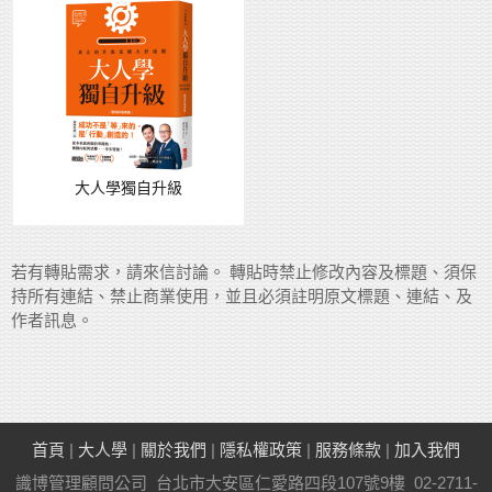
大人學獨自升級
若有轉貼需求，請來信討論。 轉貼時禁止修改內容及標題、須保
持所有連結、禁止商業使用，並且必須註明原文標題、連結、及
作者訊息。
首頁
|
大人學
|
關於我們
|
隱私權政策
|
服務條款
|
加入我們
識博管理顧問公司 台北市大安區仁愛路四段107號9樓 02-2711-