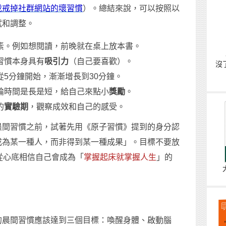
我戒掉社群網站的壞習慣
）。總結來說，可以按照以
試和調整。
素。例如想閱讀，前晚就在桌上放本書。
習慣本身具有
吸引力
（自己要喜歡）。
沒
從5分鐘開始，漸漸增長到30分鐘。
論時間是長是短，給自己來點小
獎勵
。
的
實驗期
，觀察成效和自己的感受。
晨間習慣之前，試著先用《原子習慣》提到的身分認
成為某一種人，而非得到某一種成果」。目標不要放
從心底相信自己會成為「
掌握起床就掌握人生
」的
的晨間習慣應該達到三個目標：喚醒身體、啟動腦