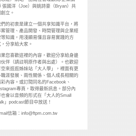
 張國洋（Joe）與姚詩豪（Bryan）共
同創立。
我們的初衷是建立一個共享知識平台，將
專案管理、產品開發、時間管理與企業經
營等知識，用淺顯易懂且容易實踐的方
式，分享給大家。
如果您喜歡這裡的內容，歡迎分享給身邊
的伙伴（請註明原作者與出處）。也歡迎
有空來逛逛姊妹站「大人學」，裡面有更
多職涯發展、兩性關係、個人成長相關的
精彩內容。或訂閱同名的Facebook、
nstagram專頁，取得最新訊息。部分內
容也會以音頻的形式在「大人的Small
alk」podcast節目中放送！
mail信箱：info@ftpm.com.tw