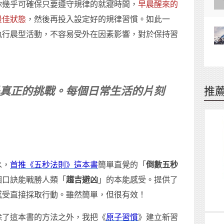
你幾乎可確保只要遵守規律的就寢時間，
早晨醒來的
最佳狀態
，然後再投入設定好的規律習慣。如此一
執行晨型活動，不容易受外在因素影響，對於保持習
真正的挑戰。每個日常生活的片刻
推
水，
首推《五秒法則》這本書
簡單直覺的「
倒數五秒
個口訣能戰勝人類「
趨吉避凶
」的本能感受。提供了
感受直接採取行動。雖然簡單，但很有效！
除了這本書的方法之外，我把《
原子習慣
》建立新習