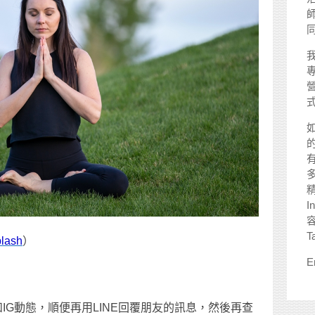
師
I
T
lash
）
E
？
IG動態，順便再用LINE回覆朋友的訊息，然後再查