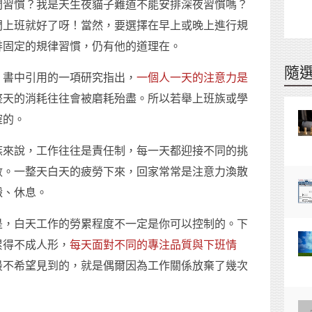
間習慣？我是天生夜貓子難道不能安排深夜習慣嗎？
門上班就好了呀！當然，要選擇在早上或晚上進行規
排固定的規律習慣，仍有他的道理在。
隨
，書中引用的一項研究指出，
一個人一天的注意力是
整天的消耗往往會被磨耗殆盡。所以若舉上班族或學
確的。
族來說，工作往往是責任制，每一天都迎接不同的挑
數。一整天白天的疲勞下來，回家常常是注意力渙散
澱、休息。
是，白天工作的勞累程度不一定是你可以控制的。下
累得不成人形，
每天面對不同的專注品質與下班情
最不希望見到的，就是偶爾因為工作關係放棄了幾次