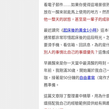
看電子郵件……如果你覺得這場景很
放在一醒來就能馬上使用的地方。然
他一整天的狀態，甚至是一輩子的成
最近讀完《
起床後的黃金1小時
》這本
通常都非常珍惜起床後的這段時光。
要滑手機、看信箱、回訊息，為的是
別人的事情比自己的事還優先？
這像
早晨醒來是你一天當中最清醒的時刻
年前，我剛滿30歲，開始屬於我自己
珈，接著是50分鐘的
自由書寫
（寫作
務準備。
這篇文章除了整理書中精華，用為什
還搭配我自己的經驗範例提供給有興