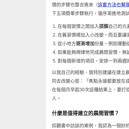
慣的步驟也整合進來（
這套方法也幫
下五項簡單步驟執行，循序漸進地測
在每個習慣之間加入
提醒
自己的元
在舊習慣裡加入小改變，而且要讓
從小地方
逐漸增加
份量，例如運動
如果能夠規律地完成晨間習慣，無
對每個新增的項目，安排一到兩週
以我自己的經驗，我特別建議在建立
同去改變心態：「焦點永遠都要放在
在每個月早起30次這種結果上，要打
人。
什麼是值得建立的晨間習慣？
綜觀書中訪談的案例，我認為一個好