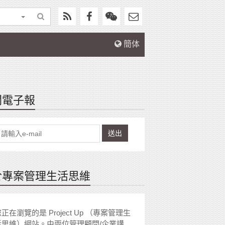
簡体
閱電子報
送出
於專案管理生活思維
正在瀏覽的是 Project Up （專案管理生
活思維）網站。由兩位管理顧問/企業講