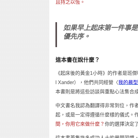
且持之以恆。
如果早上起床第一件事是
優先序。
這本書在說什麼？
《起床後的黃金1小時》的作者是班傑明．史鮑
l Xander），他們共同經營〈
我的晨型
本書則是將這些訪談與重點心法集合
中文書名我認為翻譯得非常到位，作
起，或是一定得遵循什麼樣的儀式。
間，你用它來做什麼？
你的選擇決定
這本書蒐集許多成功人士的晨間習慣