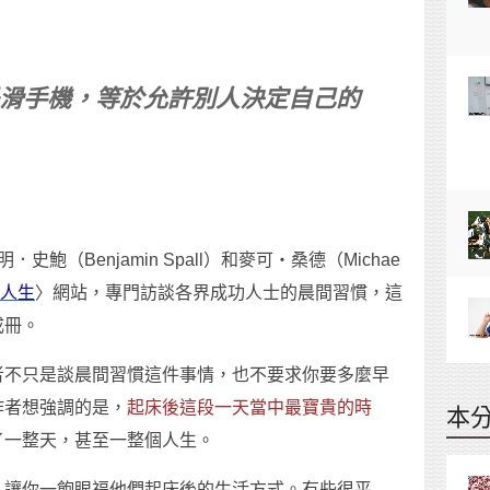
滑手機，等於允許別人決定自己的
（Benjamin Spall）和麥可・桑德（Michae
人生
〉網站，專門訪談各界成功人士的晨間習慣，這
成冊。
者不只是談晨間習慣這件事情，也不要求你要多麼早
作者想強調的是，
起床後這段一天當中最寶貴的時
本
了一整天，甚至一整個人生。
，讓你一飽眼福他們起床後的生活方式。有些很平