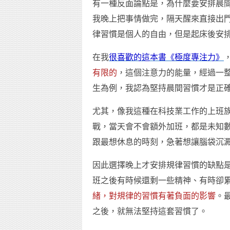
有一種反面論點是，為什麼要安排晨
我晚上把事情做完，隔天醒來直接出
律習慣是個人的自由，但是起床後安
在我
很喜歡的這本書《極度專注力》
有限的
，這個注意力的能量，經過一
生為例，我認為堅持晨間習慣才是正
尤其，像我這種在科技業工作的上班
戰，當天會不會額外加班，都是未知
跟最想休息的時刻，急著想讓腦袋沉
因此選擇晚上才安排規律習慣的缺點
班之後有時候還剩一些精神、有時卻
緒，對規律的習慣有著負面的影響
。
之後，就無法堅持這套習慣了。