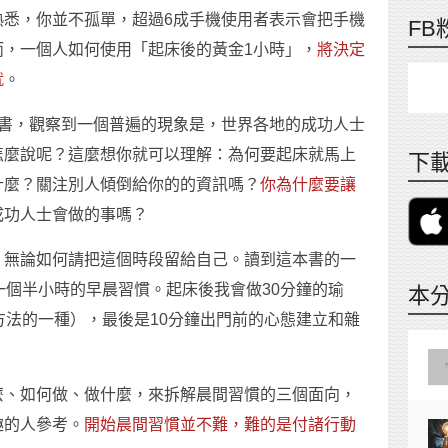
熟悉，你並不孤單，超過6成手機使用者表示會把手機
FB
而，一個人如何使用「起床後的黃金1小時」，
將決定
就
。
書，觀察到一個普遍的現象是，世界各地的成功人士
怎麼說呢？這麼想你就可以理解：為何要起床就馬上
下載
什麼？關注別人傾倒給你的的資訊嗎？
你為什麼要讓
成功人士會做的事嗎？
，無論如何請把這個時段留給自己。讀到這本書的一
一個半小時的早晨習慣。起床後我會做30分鐘的瑜
本
方法的一種），最後是10分鐘出門前的心態建立和雜
麼、如何做、做什麼，來拆解晨間習慣的三個面向，
趣的人參考。
開始晨間習慣並不難，難的是付諸行動