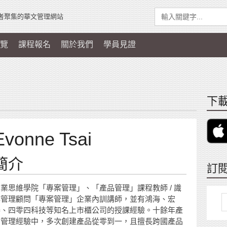
者聚集的華文管理網站
覽
課程報名
關於我們
學員見證
下載
Evonne Tsai
簡介
訂
商業思維學院「專案管理」、「產品管理」課程教師 / 識
博管理顧問「專案管理」企業內訓講師，並有鴻海、宏
碁、四零四科技等知名上市櫃公司的授課經驗。十餘年產
品管理經驗中，多次創建產品從零到一，且擅長跨國產品