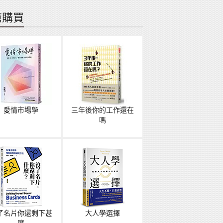
薦購買
愛情市場學
三年後你的工作還在
嗎
了名片你還剩下甚
大人學選擇