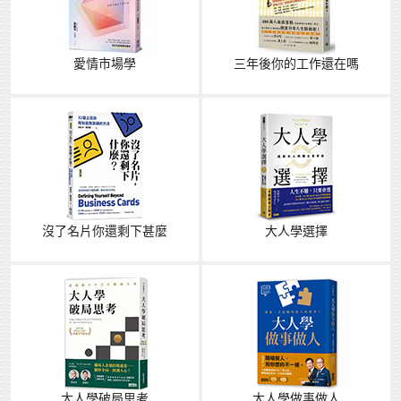
愛情市場學
三年後你的工作還在嗎
沒了名片你還剩下甚麼
大人學選擇
大人學破局思考
大人學做事做人