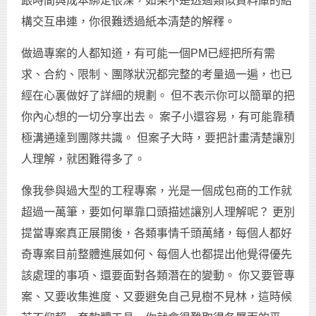
跟時間與成本綁定很深，如果不是透過類似資料庫的結
構交互串連，你很難透過紙本清楚的解釋。
做過專案的人都知道，有可能一個PM已經把所有需
求、合約、限制、團隊狀況都完整的考量過一遍，也已
經在心裏做好了詳細的規劃。 但不表示你可以簡單的把
你內心想的一切分享出去。 案子小還容易，有可能靠積
極溝通達到團隊共識。 但案子大時，要把計畫清楚讓別
人理解，就困難得多了。
像我參與過大型的工程專案，光是一個成包商的工作就
超過一萬筆，要如何單靠口頭描述讓別人理解呢？ 更別
提當專案真正展開後，各類事情千頭萬緒，每個人都好
奇專案目前整體進展如何、每個人也都提出他覺得優先
該處理的事項、還要面對各類潛在的變動。 你又要管專
案、又要收集進度、又要避免自己見樹不見林，這時候