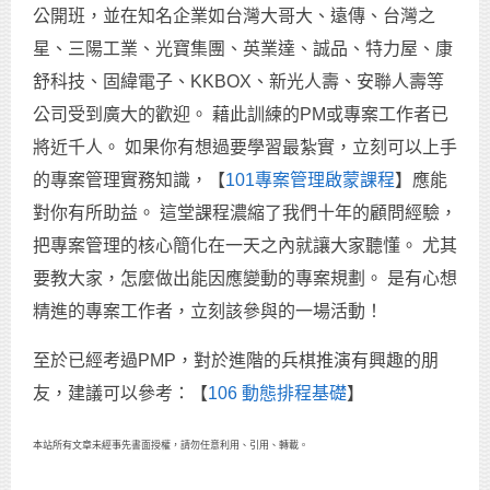
公開班，並在知名企業如台灣大哥大、遠傳、台灣之
星、三陽工業、光寶集團、英業達、誠品、特力屋、康
舒科技、固緯電子、KKBOX、新光人壽、安聯人壽等
公司受到廣大的歡迎。 藉此訓練的PM或專案工作者已
將近千人。 如果你有想過要學習最紮實，立刻可以上手
的專案管理實務知識，【
101專案管理啟蒙課程
】應能
對你有所助益。 這堂課程濃縮了我們十年的顧問經驗，
把專案管理的核心簡化在一天之內就讓大家聽懂。 尤其
要教大家，怎麼做出能因應變動的專案規劃。 是有心想
精進的專案工作者，立刻該參與的一場活動！
至於已經考過PMP，對於進階的兵棋推演有興趣的朋
友，建議可以參考：【
106 動態排程基礎
】
本站所有文章未經事先書面授權，請勿任意利用、引用、轉載。