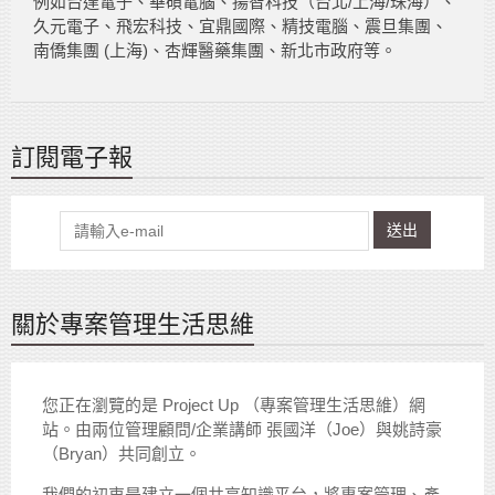
例如台達電子、華碩電腦、揚智科技（台北/上海/珠海）、
久元電子、飛宏科技、宜鼎國際、精技電腦、震旦集團、
南僑集團 (上海)、杏輝醫藥集團、新北市政府等。
訂閱電子報
送出
關於專案管理生活思維
您正在瀏覽的是 Project Up （專案管理生活思維）網
站。由兩位管理顧問/企業講師 張國洋（Joe）與姚詩豪
（Bryan）共同創立。
我們的初衷是建立一個共享知識平台，將專案管理、產