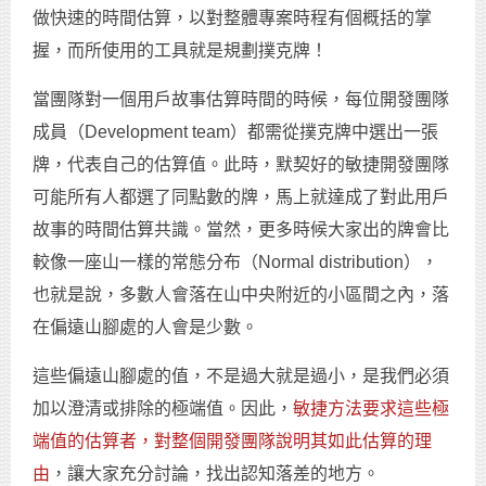
做快速的時間估算，以對整體專案時程有個概括的掌
握，而所使用的工具就是規劃撲克牌！
當團隊對一個用戶故事估算時間的時候，每位開發團隊
成員（Development team）都需從撲克牌中選出一張
牌，代表自己的估算值。此時，默契好的敏捷開發團隊
可能所有人都選了同點數的牌，馬上就達成了對此用戶
故事的時間估算共識。當然，更多時候大家出的牌會比
較像一座山一樣的常態分布（Normal distribution），
也就是說，多數人會落在山中央附近的小區間之內，落
在偏遠山腳處的人會是少數。
這些偏遠山腳處的值，不是過大就是過小，是我們必須
加以澄清或排除的極端值。因此，
敏捷方法要求這些極
端值的估算者，對整個開發團隊說明其如此估算的理
由
，讓大家充分討論，找出認知落差的地方。