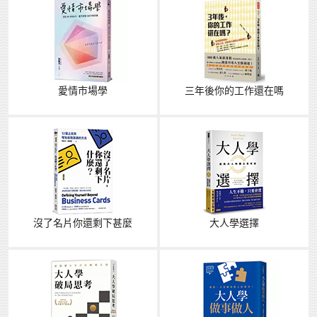
愛情市場學
三年後你的工作還在嗎
沒了名片你還剩下甚麼
大人學選擇