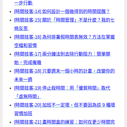
一步行動
[時間技客-14] 如何設計一個做得到的時間提醒？
[時間技客-15] 關於「時間管理」不是什麼？我的七
條反思
[時間技客-16] 為何排暑假時間表無效？方法在掌握
空檔和習慣
[時間技客-17] 兩分鐘法則去除行動阻力：簡單開
始，完成複雜
[時間技客-18] 只要週末一個小時的計畫，改變你的
未來一週
[時間技客-19] 停止殺時間：用「優質時間」取代
「虛無時間」
[時間技客-20] 加班不一定壞，但不要因為這 9 種壞
習慣加班
[時間技客-21] 畫時間盒的練習：如何在更少時間完