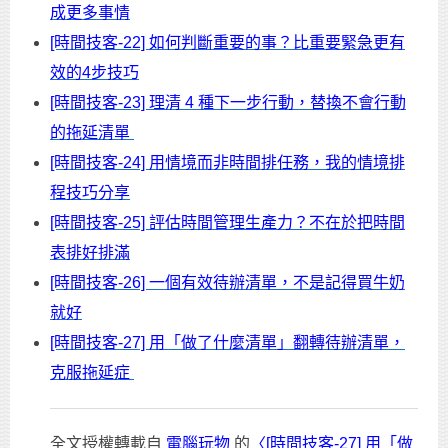
成更多事情
[時間技客-22] 如何判斷重要的事？比重要緊急更有
效的4步技巧
[時間技客-23] 理清 4 種下一步行動，替換不會行動
的拖延清單
[時間技客-24] 用情境而非時間排任務，我的情境排
程技巧分享
[時間技客-25] 評估時間管理生產力？不在於把時間
表排好排滿
[時間技客-26] 一個有效待辦清單，不是記得買牛奶
就好
[時間技客-27] 用「做了什麼清單」翻轉待辦清單，
克服拖延症
全文授權轉載自
電腦玩物
的
〈[時間技客-27] 用「做