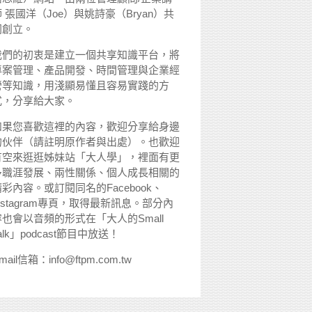
 張國洋（Joe）與姚詩豪（Bryan）共
同創立。
我們的初衷是建立一個共享知識平台，將
專案管理、產品開發、時間管理與企業經
營等知識，用淺顯易懂且容易實踐的方
式，分享給大家。
如果您喜歡這裡的內容，歡迎分享給身邊
的伙伴（請註明原作者與出處）。也歡迎
有空來逛逛姊妹站「大人學」，裡面有更
多職涯發展、兩性關係、個人成長相關的
精彩內容。或訂閱同名的Facebook、
nstagram專頁，取得最新訊息。部分內
容也會以音頻的形式在「大人的Small
alk」podcast節目中放送！
mail信箱：info@ftpm.com.tw