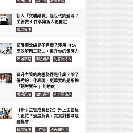
職場策略
工作術
溝通管理
新人「突襲離職」是世代問題嗎？
主管做 4 件事讓新人更穩定
職場策略
部屬績效總是不達標？運用 PRA
高效解題三部曲，提升你的領導力
職場策略
溝通知識
利害關係人
晉升主管的終極條件是什麼？除了
優秀的工作表現，更重要的是承擔
「絕對責任 」的態度！
職場策略
如何選擇
利害關係人
【新手主管成長日記】升上主管反
而更忙？過度負責，其實對團隊是
種傷害！
職場策略
工作術
利害關係人