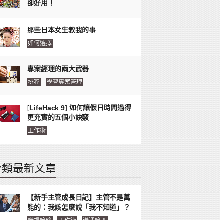
卻好用！
那些日本女生教我的事
如何選擇
專案經理的兩大武器
排程
學習專案管理
[LifeHack 9] 如何讓假日時間過得
更充實的五個小訣竅
工作術
分類最新文章
【新手主管成長日記】主管不是萬
能的：我該怎麼說「我不知道」？