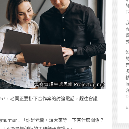
師
I
T
:57，老闆正要掛下合作案的討論電話，趕往會議
E
murmur：「你是老闆，讓大家等一下有什麼關係？
，只不過是個例行的工作彙報會議。」