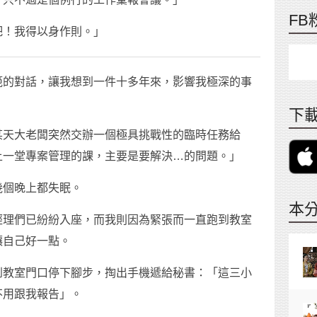
FB
吧！我得以身作則。」
範的對話，讓我想到一件十多年來，影響我極深的事
。
下載
某天大老闆突然交辦一個極具挑戰性的臨時任務給
上一堂專案管理的課，主要是要解決…的問題。」
幾個晚上都失眠。
本
經理們已紛紛入座，而我則因為緊張而一直跑到教室
讓自己好一點。
到教室門口停下腳步，掏出手機遞給秘書：「這三小
不用跟我報告」。