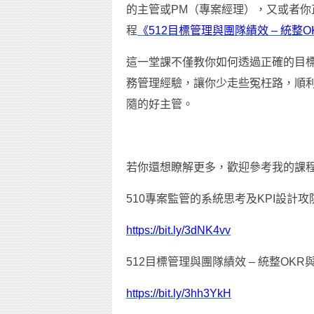
的主管或PM（專案經理），又或者
程
《512目標管理與團隊績效 – 統整O
這一堂課不僅教你如何透過正確的目
務管理經驗，讓你少走些冤枉路，順
隨的好主管。
若你還想瞭解更多，歡迎參考我的課
510專案監管的系統思考及KPI設計攻
https://bit.ly/3dNK4vv
512目標管理與團隊績效 – 統整OKR
https://bit.ly/3hh3YkH