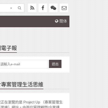
簡体
閱電子報
送出
於專案管理生活思維
正在瀏覽的是 Project Up （專案管理生
活思維）網站。由兩位管理顧問/企業講