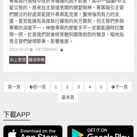
專案執行過程中受許多複雜的因子影響，其中一個讓PM又
愛又恨的，是來自主管或老闆的關愛眼神。專案吸引主管
們關注的好處是能提升專案能見度，獲得強而有力的支
援，甚至能擁有高度執行權限的尚方寶劍。但主管們參與
專案的深度不一，伸進專案的那隻手不一定都能適時拉團
隊一把，於是我們就會經常聽到團隊抱怨的聲音，暗地指
責主管們破壞節奏、影響進度。
2021-02-23
VICTORHSU
向上管理
職場策略
第一頁
前一頁
1
2
3
4
5
下一頁
最末頁
下載APP