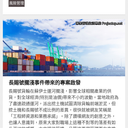
風險管理
長賜號擱淺事件帶來的專案啟發
長賜號貨輪在蘇伊士運河擱淺，影響全球相關產業的供
貨，對全球經濟(特別是油價)帶來不小的波動。當地政府為
了盡速疏通運河，派出挖土機試圖清除貨輪前端淤泥，但
挖土機和長賜號不成比例的差異，很快就被網友笑稱是
「工程師資源和業務承諾」。除了讚嘆網友的創意之外，
也讓人意識到，原來大家對職場上這種不對等的落差有如