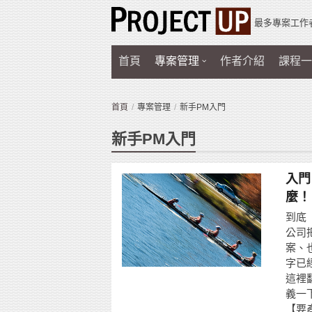
最多專案工作
首頁
專案管理
作者介紹
課程一
首頁
專案管理
新手PM入門
新手PM入門
入門
麼！
到底
公司
案、
字已
這裡
義一
【要