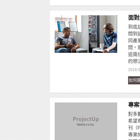
面對
到底
問到
同產
問，
這兩
的想
2016-0
如何
專案
對多
希望
刊（
專業