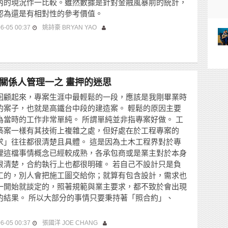
內的現況作一比較。雖然數據是針對金融風暴前的統計，
認為還是有相對性的參考價值。
6-05 00:37
姚詩豪 BRYAN YAO
關係人管理一之 畫押的迷思
回顧起來，專案生涯中最輕鬆的一段，應該是我剛畢業時
的案子，也就是高鐵台中段的建造案。 輕鬆的原因主要
為當時的工作非常單純。 所謂單純並非指專案好做。 工
築案一樣有其技術上複雜之處，但好處在於工程專案的
求」往往都很清楚且具體。 這是因為土木工程界對於專
理這檔事情概念已經較成熟，各承包商或是業主對於本身
很清楚，合約執行上也都很明確。 若自己不設計只是負
工的，別人會把施工圖交給你；就算有包含設計，需求也
一開始就談定的，照著規範與業主要求，都不致於會出現
的結果。 所以大部分的事情只要秉持著「照合約」、
6-05 00:37
張國洋 JOE CHANG