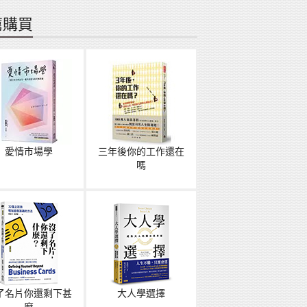
薦購買
愛情市場學
三年後你的工作還在
嗎
了名片你還剩下甚
大人學選擇