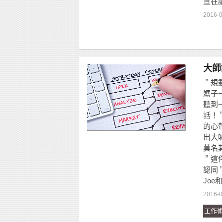
直在講
2016-0
大師
＂規
媽子
聽到
話！
的心
出大
莫名
＂這
認同
Joe
2016-0
工作