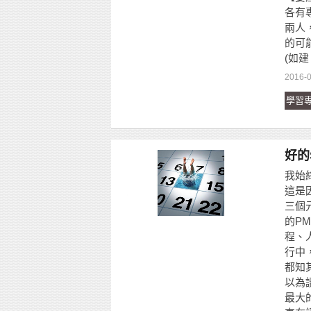
各有
兩人
的可
(如建
2016-0
學習
好的
我始
這是因
三個
的P
程、
行中
都知
以為
最大