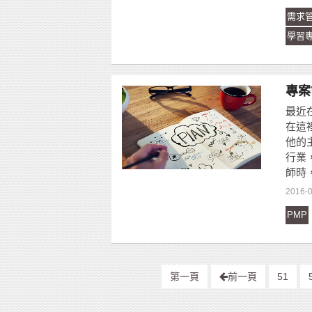
需求
學習
專案
最近
在這
他的
行業
師時
2016-0
PMP
第一頁
前一頁
51