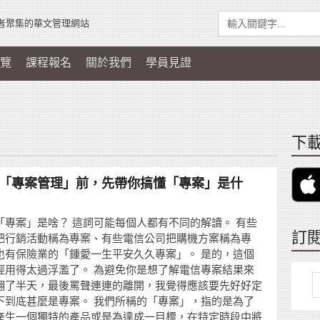
者聚集的華文管理網站
覽
課程報名
關於我們
學員見證
下載
「專案管理」前，先帶你搞懂「專案」是什
「專案」是啥？ 這詞可能每個人都有不同的解讀。 有些
訂
把行銷活動稱為專案、有些電信公司把購機方案稱為專
也有保險業的「鍾愛一生平安久久專案」。 是的，這個
經用得太過浮濫了。 為避免你是想了解電信專案結果來
翻了半天，最後罵聲連連的離開，我覺得應該要先好好定
下到底甚麼是專案。 我們所稱的「專案」，指的是為了
產生一個獨特的產品或是為達成一目標，在特定時段中將