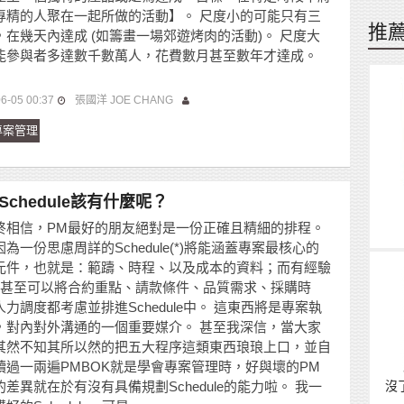
專精的人聚在一起所做的活動】。 尺度小的可能只有三
推
，在幾天內達成 (如籌畫一場郊遊烤肉的活動)。 尺度大
能參與者多達數千數萬人，花費數月甚至數年才達成。
6-05 00:37
張國洋 JOE CHANG
專案管理
Schedule該有什麼呢？
終相信，PM最好的朋友絕對是一份正確且精細的排程。
為一份思慮周詳的Schedule(*)將能涵蓋專案最核心的
元件，也就是：範躊、時程、以及成本的資料；而有經驗
M甚至可以將合約重點、請款條件、品質需求、採購時
人力調度都考慮並排進Schedule中。 這東西將是專案執
，對內對外溝通的一個重要媒介。 甚至我深信，當大家
其然不知其所以然的把五大程序這類東西琅琅上口，並自
讀過一兩遍PMBOK就是學會專案管理時，好與壞的PM
的差異就在於有沒有具備規劃Schedule的能力啦。 我一
沒