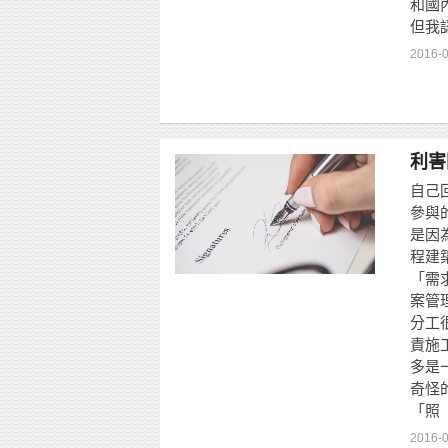
和國
但我
2016-0
利害
自己
參與
是因
程建
「需
案管
分工
責施
多是
奇怪
「照
2016-0