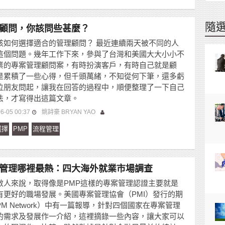
隨
顧問，你該問些甚麼？
該如何選擇適合的管理顧問？ 最近連續兩天被不同的人
這個問題。幾年工作下來，參與了台灣和美國大大小小不
業的專案管理顧問案，有時扮演客戶，有時自己就是顧
是累積了一些心得，但千頭萬緒，不知從何下筆，還多虧
位朋友問起，讓我在回答的過程中，順便整理了一下自己
法，才寫得出這篇文章。
6-05 00:37
姚詩豪 BRYAN YAO
選擇
PMP
流程管理
管理哪裡最熱：四大海外就業市場調查
數人來說，取得像是PMP這樣的專案管理認證主要就是
有更好的職場發展。美國專案管理協會（PMI）發行的期
PM Network）中有一篇報導，針對四個國家在專案管理
的需求及發展作一介紹，這裡摘錄一些內容，讓大家可以