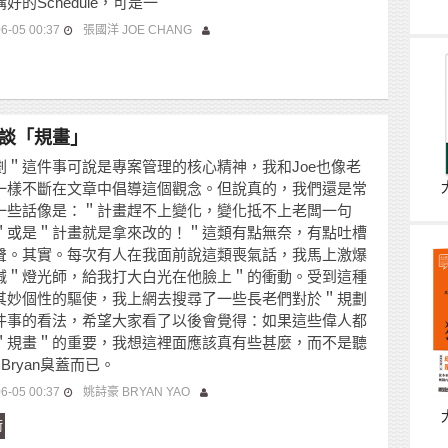
好的Schedule，可是一
6-05 00:37
張國洋 JOE CHANG
談「規畫」
劃＂這件事可說是專案管理的核心精神，我和Joe也像老
一樣不斷在文章中倡導這個觀念。但說真的，我們還是常
一些話像是：＂計畫趕不上變化，變化抵不上老闆一句
＂或是＂計畫就是拿來改的！＂這類有點無奈，有點吐槽
聲。其實。每次有人在我面前說這類喪氣話，我馬上激爆
喊＂燈光師，給我打大白光在他臉上＂的衝動。受到這種
其妙個性的驅使，我上網去搜尋了一些長老們對於＂規劃
件事的看法，希望大家看了以後會覺得：如果這些偉人都
＂規畫＂的重要，我想這裡面應該真有些甚麼，而不是聽
和Bryan臭蓋而已。
6-05 00:37
姚詩豪 BRYAN YAO
術