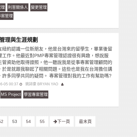
管理
利害關係人
變更管理
專案管理
管理與生涯規劃
在紐約認識一位新朋友，他是台灣來的留學生，畢業後留
裡工作。他最近對PMP專案管理認證很有興趣，想說服
主管資助他取得證照，他一聽說我是從事專案管理顧問的
，於是就跟我聊起了相關問題。這些也是我在台灣擔任講
，許多同學共同的疑問。 專案管理對我的工作有幫助嗎?
6-05 00:37
姚詩豪 BRYAN YAO
MS Project
學習專案管理
52
53
54
55
下一頁
最末頁