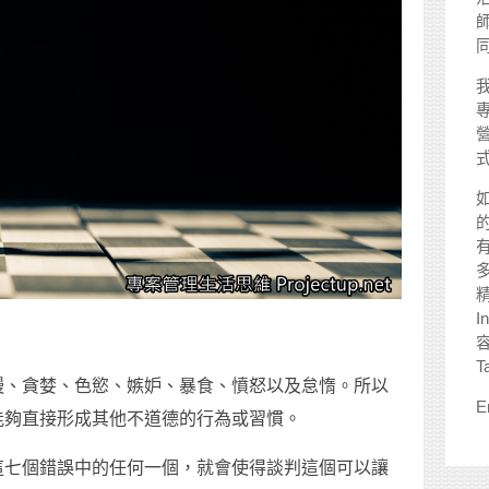
師
I
）
T
慢、貪婪、色慾、嫉妒、暴食、憤怒以及怠惰。所以
E
能夠直接形成其他不道德的行為或習慣。
這七個錯誤中的任何一個，就會使得談判這個可以讓