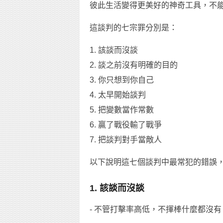
彼此生活變得更美好的神奇工具，不
這談判的七宗罪分別是：
1. 該談而沒談
2. 談之前沒有明確的目的
3. 你只想到你自己
4. 太早開始談判
5. 把變數當作常數
6. 贏了戰役輸了戰爭
7. 把談判對手當敵人
以下說明這七個談判中最常犯的錯誤
1. 該談而沒談
- 不管打擊率高低，不揮棒什麼都沒有