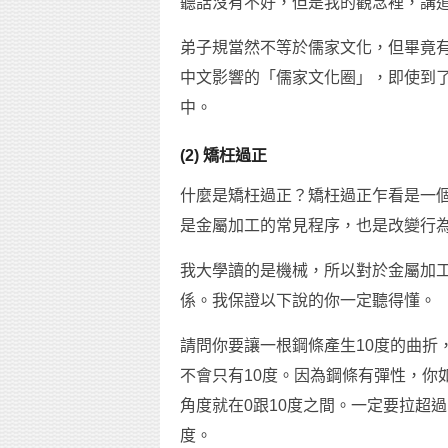
聽話沒有不好，但是我的觀念裡，講
弟子規當然不等於儒家文化，但畢竟
中文影響的「儒家文化圈」，即使到
中。
(2) 矯枉過正
什麼是矯枉過正？矯枉過正乍看是一
是金屬加工的常見程序，也是改變行
我大學讀的是機械，所以對於金屬加
係。我保證以下說的你一定聽得懂。
請問你要讓一根鋼條產生10度的曲折
不會只有10度。因為鋼條有彈性，你
角度就在0跟10度之間。一定要拉超過
度。