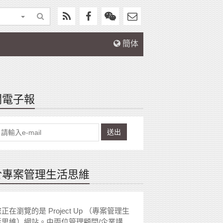
簡体
閱電子報
送出
於專案管理生活思維
正在瀏覽的是 Project Up （專案管理生
活思維）網站。由兩位管理顧問/企業講