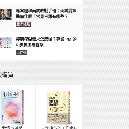
專案經理面試教戰手冊：面試前該
準備什麼？常見考題有哪些？
產品經理
接到模糊需求怎麼辦？專業 PM 的
6 步驟思考框架
工作術
薦購買
愛情市場學
三年後你的工作還在