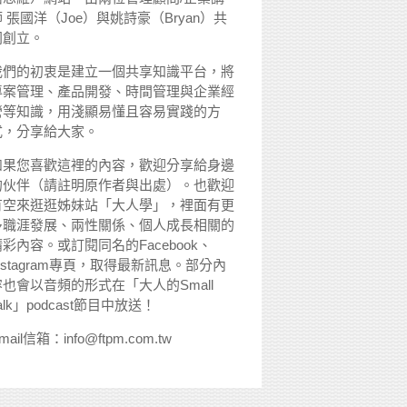
 張國洋（Joe）與姚詩豪（Bryan）共
同創立。
我們的初衷是建立一個共享知識平台，將
專案管理、產品開發、時間管理與企業經
營等知識，用淺顯易懂且容易實踐的方
式，分享給大家。
如果您喜歡這裡的內容，歡迎分享給身邊
的伙伴（請註明原作者與出處）。也歡迎
有空來逛逛姊妹站「大人學」，裡面有更
多職涯發展、兩性關係、個人成長相關的
精彩內容。或訂閱同名的Facebook、
nstagram專頁，取得最新訊息。部分內
容也會以音頻的形式在「大人的Small
alk」podcast節目中放送！
mail信箱：info@ftpm.com.tw