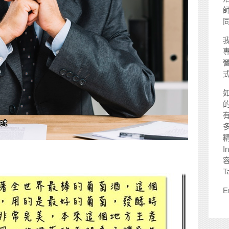
師
I
T
E