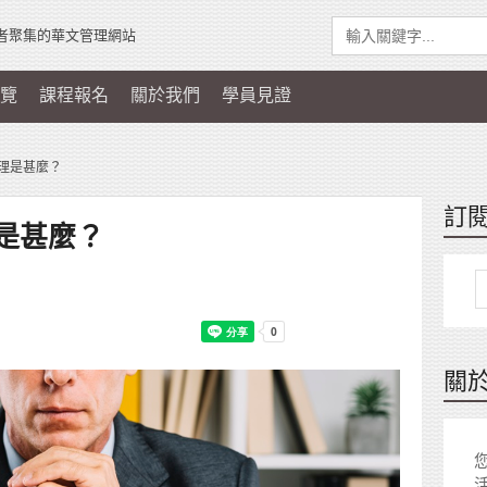
者聚集的華文管理網站
覽
課程報名
關於我們
學員見證
理是甚麼？
訂
是甚麼？
關
您