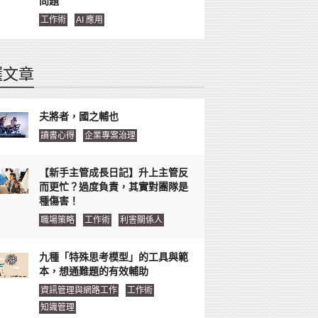
問題
工作術
AI 應用
選文章
夫將者，國之輔也
讀書心得
企業專案治理
【新手主管成長日記】升上主管反
而更忙？過度負責，其實對團隊是
種傷害！
職場策略
工作術
利害關係人
九種「特殊思考模型」的工具與範
本，想通難題的有效輔助
資訊管理與網路工作
工作術
知識管理