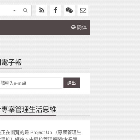
簡体
閱電子報
送出
於專案管理生活思維
正在瀏覽的是 Project Up （專案管理生
活思維）網站。由兩位管理顧問/企業講