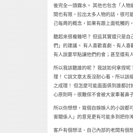
後完全一頭霧水。 其他也包含「人物
間也有限，拉出太多人物的話，很可能
己每周的概念，如果有跟上面牴觸的
聽起來很複雜吧？ 但這其實還只是自
們」的建議。 有人喜歡喜劇、有人喜
有人說要早點讓他們約會；甚至還有
所以我該聽誰的呢？ 我該如何拿捏呢？
理！ C說文章太長沒耐心看，所以該
之成理！ 但怎麼可能面面俱到誰都討
心原則時，很難保不會被大家牽著鼻
所以你想想，寫個自娛娛人的小說都
害關係人」的意見更有可能多到把你
客戶有個想法、自己內部的老闆有個