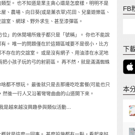
類型。 也不知道是業主貪心還是怎麼樣，明明不是
FB
屋、農場、向日葵(或是薰衣草)花田、兒童遊樂區、
交誼室、網球、野外求生、甚至漆彈區。
方位」的休閒場所幾乎都只是「號稱」。 你也不能說
有。 唯一的問題僅在於這類區域要不是很小，比方
下載
不存在的交誼室。 或是沒有網子、用油漆在水泥地
兩把小孩子玩的弓的射箭區。 再不然，就是滿滿蜘蛛
啥都不想玩。 最後就只是去那邊吃吃套餐(可能也只
本
，然後一行人又沿著彎彎曲曲的山道開下來。
少我是越來越沒興趣參與類似活動…
概就是這麼一回事。 甚麼設施都有一點，看起來好