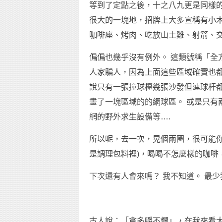
等到了定點之後，十之八九更是同樣的
很大的一塊地，招牌上大多宣稱有小木
咖啡座、烤肉、吃放山土雞、射箭、
偏偏也幾乎沒有例外。 這類號稱「全
人家騙人，因為上面這些區域確實也都
說只有一張撞球檯幾張沙發但連球杆都
畫了一塊區域的的網球區。 或是只有
網的野外求生設備等….
所以呢，去一次，晃個兩圈，很可能你
是調理包料裡)，喝喝不怎麼樣的咖啡
下次還有人會來嗎？ 我不知道。 最
古人說：「貪多嚼不爛」，在我來看大