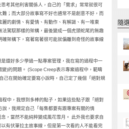
去思考其他利害關係人，自己的「需求」常常就很可
太難；而大部分故事寫不好也通常不是創意不好，而
隨
炫麗的劇情、有愛情、有動作、有解謎、有一堆東
無法駕馭那樣的架構，最後變成一個虎頭蛇尾的無趣
明確架構下，寫著寫著很可能就偏離到奇怪的故事線
但是還好多少學過一點專案管理，我在寫的過程中一
潛變)的問題。 (Scope Creep表示專案過程中，範疇
我自己在開始確定要寫小說時，自己定了幾個「絕對規
過程中，我想到多棒的點子，如果這些點子跟「絕對
方說，我規定自己「每集都要有跟專案有關的情
念，當然不能純粹變成風花雪月。 此外我也要求自
可以有伏筆拉主故事線，但是第一次看的人不能看完