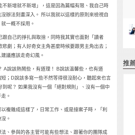
能不新增就不新增」，這是因為篇幅有限、我自己時
沒辦法刻畫深入。 所以我就以這樣的原則來檢視自
，就一概不採用。
己跟自己的掙扎與取捨，同時我其實也面對「讀者
歡悲劇；有人好奇女主角甚麼時候要跟男主角出去；
人建議應該走奇幻風。
推
 A說該熱鬧些，有道理！ B說該溫馨些，也有道
縮短；D說該多寫一些不然等得很沒耐心，聽起來也言
好到呢？ 如果我沒有一個「絕對規則」、沒有一個中
子走。
可以複雜成這樣了，日常工作、或是接案子時，「利
淹沒。
想法、參與的各主管可能有些想法、跟著你的團隊成