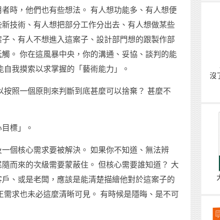
者時，他們也有些想法。 有人想功能多、有人想便
些新技術、有人想把部分工作分出去、有人想做某些
案子、有人不想進入這案子、設計部門想的跟製作部
觸。 你在這風暴中央，你的溝通、妥協、談判的能
能自我摸索以求掌握的「藝術能力」。
沒
以按照一個原則來判斷到底甚麼可以捨棄？ 甚麼不
心目標」。
一個核心需求要被解決。 如果你不知道、無法辨
隨而來的次級需要蒙蔽住。 但核心需要誰知道？ 大
客戶、或是老闆，應該是能清楚描繪他對於這案子的
正需求也未必這麼清晰可見。 有時候是隱晦、是不可