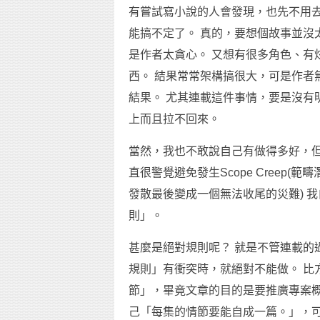
有嘗試寫小說的人會發現，也先不用
能搞不定了。 真的，要想個故事並沒
是作者太貪心。 又想有很多角色、有
西。 結果常常架構搞很大，可是作者
結果。 尤其連載這件事情，要是沒有
上而且拉不回來。
當然，我也不敢說自己有做得多好，
直很警覺避免發生Scope Creep(範疇
發散最後變成一個無法收尾的災難) 
則」。
甚麼是絕對規則呢？ 就是不管連載的
規則」有衝突時，就絕對不能做。 比
節」，畢竟文章的目的是要推廣專案概
己「每集的情節要能自成一篇。」，