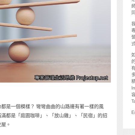
師
I
。
T
都是一個模樣？ 彎彎曲曲的山路邊有著一樣的風
E
滿滿都是「庭園咖啡」、「放山雞」、「民宿」的招
皮屋。