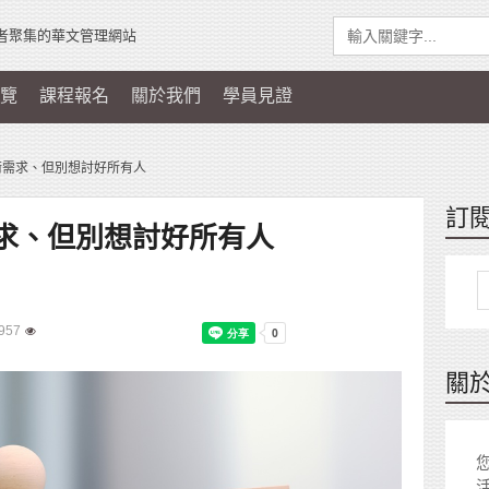
者聚集的華文管理網站
覽
課程報名
關於我們
學員見證
平衡需求、但別想討好所有人
訂
需求、但別想討好所有人
957
關
您