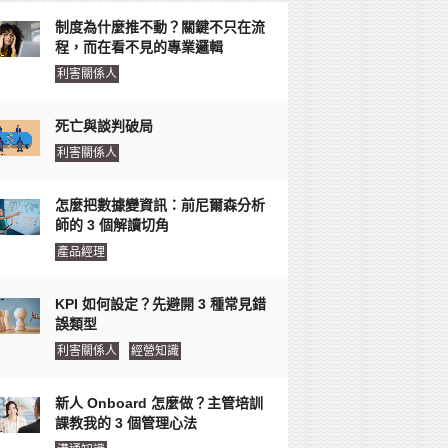
制度為什麼推不動？關鍵不只在流
程，而在看不見的專業邏輯
利害關係人
死亡與談判破局
利害關係人
怎麼把數據變資訊：前尼爾森分析
師的 3 個解讀切角
產品經理
KPI 如何設定？先避開 3 種常見錯
誤類型
利害關係人
經營知識
新人 Onboard 怎麼做？主管培訓
課教我的 3 個管理心法