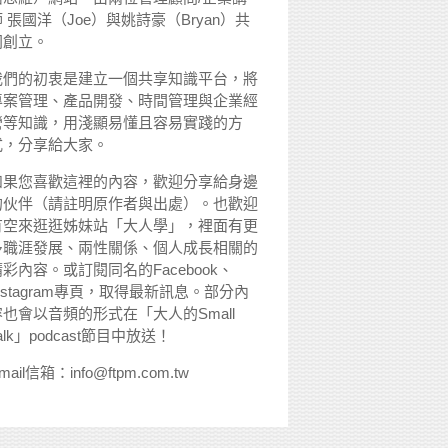
 張國洋（Joe）與姚詩豪（Bryan）共
同創立。
我們的初衷是建立一個共享知識平台，將
專案管理、產品開發、時間管理與企業經
營等知識，用淺顯易懂且容易實踐的方
式，分享給大家。
如果您喜歡這裡的內容，歡迎分享給身邊
的伙伴（請註明原作者與出處）。也歡迎
有空來逛逛姊妹站「大人學」，裡面有更
多職涯發展、兩性關係、個人成長相關的
精彩內容。或訂閱同名的Facebook、
nstagram專頁，取得最新訊息。部分內
容也會以音頻的形式在「大人的Small
alk」podcast節目中放送！
mail信箱：info@ftpm.com.tw